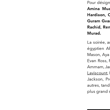
Pour désigne
Amina Muad
Hardison, C
Guram Gvas
Rachid, Re
Murad.
La soirée, a
égyptien A
Mason, Aya 
Evan Ross, 
Ammam, Jame
Laviscount
,
Jackson, Pr
autres, tan
plus grand 