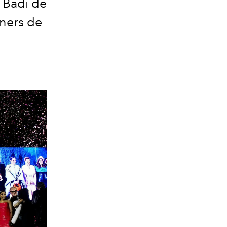
 Badi de
gners de