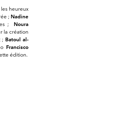
i les heureux
rée ;
Nadine
es ;
Noura
r la création
t ;
Batoul al-
duo
Francisco
ette édition.