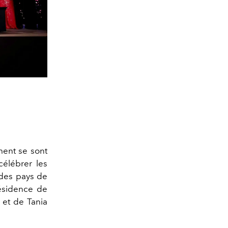
ment se sont
célébrer les
 des pays de
ésidence de
 et de Tania