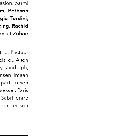
casion, parmi
am, Bethann
gia Tordini,
teing, Rachid
Ahn
et
Zuhair
t et l'acteur
ls qu'Alton
oy Randolph,
ensen, Imaan
ppert
,
Lucien
sesser, Paris
 Sabri entre
erpréter son