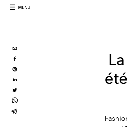
MENU
La
été
Fashion