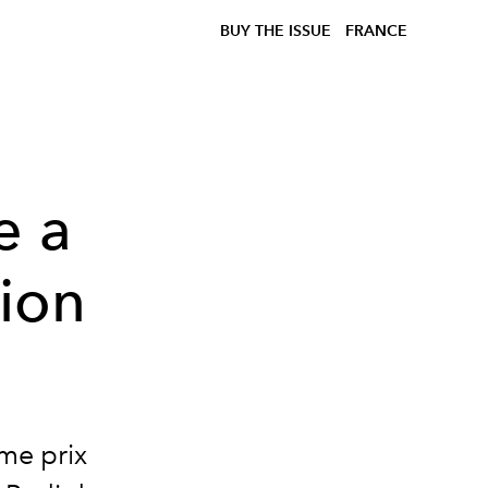
BUY THE ISSUE
FRANCE
e a
hion
ème prix