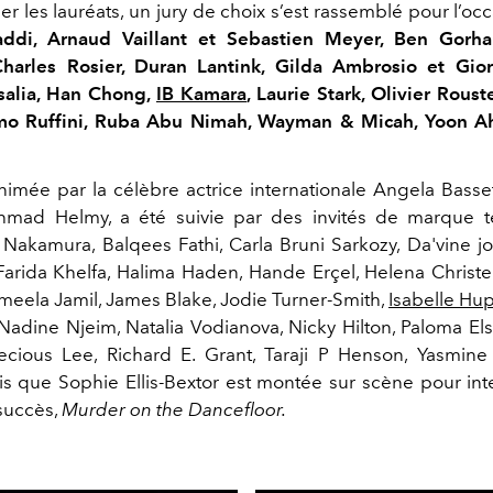
r les lauréats, un jury de choix s’est rassemblé pour l’oc
di, Arnaud Vaillant et Sebastien Meyer, Ben Gorh
harles Rosier, Duran Lantink, Gilda Ambrosio et Gior
alia, Han Chong,
IB Kamara
, Laurie Stark, Olivier Rous
mo Ruffini, Ruba Abu Nimah, Wayman & Micah, Yoon 
nimée par la célèbre actrice internationale Angela Basset
hmad Helmy, a été suivie par des invités de marque te
Nakamura, Balqees Fathi, Carla Bruni Sarkozy, Da'vine j
Farida Khelfa, Halima Haden, Hande Erçel, Helena Christ
ela Jamil, James Blake, Jodie Turner-Smith,
Isabelle Hu
 Nadine Njeim, Natalia Vodianova, Nicky Hilton, Paloma Els
ecious Lee, Richard E. Grant, Taraji P Henson, Yasmine
dis que Sophie Ellis-Bextor est montée sur scène pour int
succès,
Murder on the Dancefloor.