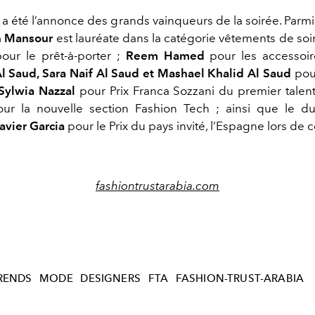
l a été l’annonce des grands vainqueurs de la soirée. Parm
n Mansour
est lauréate dans la catégorie vêtements de soi
our le prêt-à-porter ;
Reem Hamed
pour les accessoir
l Saud, Sara Naif Al Saud et Mashael Khalid Al Saud
pou
Sylwia Nazzal
pour Prix Franca Sozzani du premier talen
our la nouvelle section Fashion Tech ; ainsi que le 
avier Garcia
pour le Prix du pays invité, l’Espagne lors de c
fashiontrustarabia.com
RENDS
MODE
DESIGNERS
FTA
FASHION-TRUST-ARABIA