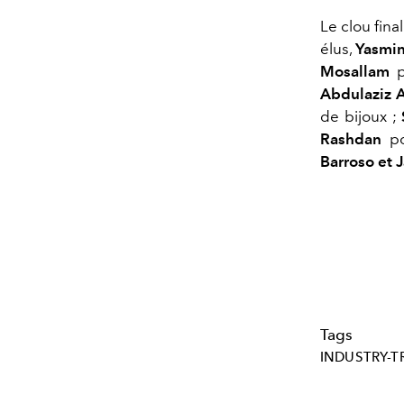
Le clou fina
élus,
Yasmi
Mosallam
p
Abdulaziz A
de bijoux ;
Rashdan
p
Barroso et J
Tags
INDUSTRY-T