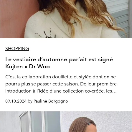
SHOPPING
Le vestiaire d’automne parfait est signé
Kujten x Dr Woo
C’est la collaboration douillette et stylée dont on ne
pourra plus se passer cette saison. De leur première
introduction à l’idée d’une collection co-créée, les
fondatrices de Kujten, Carole Benaroya & Stéphanie
09.10.2024 by Pauline Borgogno
Eriksson, et le tatoueur californien Dr Woo nous en ont
révélé davantage quant à cette capsule ultra désirable.
Rencontre.