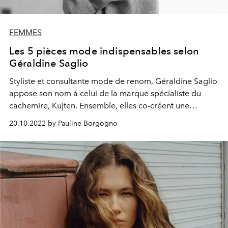
FEMMES
Les 5 pièces mode indispensables selon
Géraldine Saglio
Styliste et consultante mode de renom, Géraldine Saglio
appose son nom à celui de la marque spécialiste du
cachemire, Kujten. Ensemble, elles co-créent une
collection capsule exclusive qui explore les frontières
20.10.2022 by Pauline Borgogno
entre sobriété et silhouette sexy. En fine experte des
codes du chic parisien, Géraldine nous a dévoilé les 5
essentiels qui sont l'investissement d'une vie.