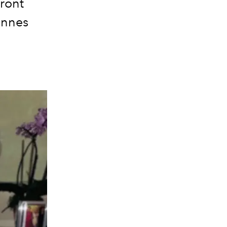
eront
onnes