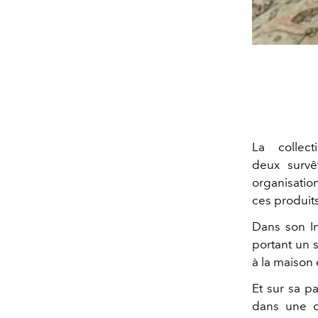
La collec
deux survê
organisation
ces produit
Dans son I
portant un 
à la maison 
Et sur sa p
dans une ce