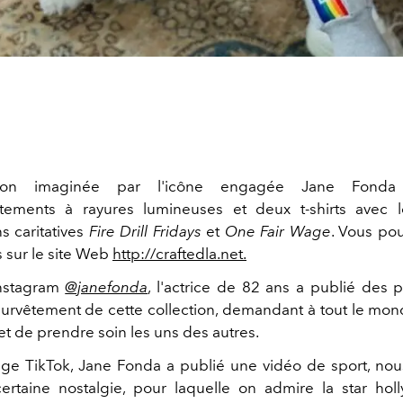
tion imaginée par l'icône engagée Jane Fond
tements à rayures lumineuses et deux t-shirts avec 
s caritatives
Fire Drill Fridays
et
One Fair Wage
. Vous po
s sur le site Web
http://craftedla.net.
nstagram
@janefonda
, l'actrice de 82 ans a publié des p
survêtement de cette collection, demandant à tout le mon
et de prendre soin les uns des autres.
age TikTok, Jane Fonda a publié une vidéo de sport, no
rtaine nostalgie, pour laquelle on admire la star ho