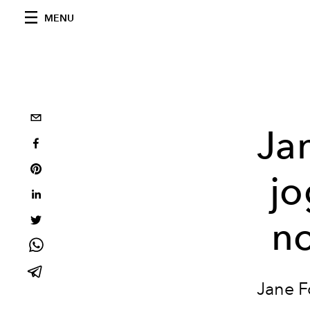
MENU
Ja
jo
no
Jane F