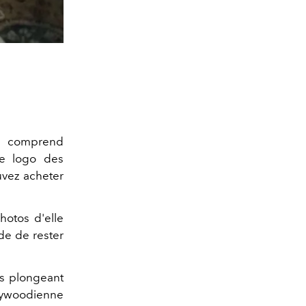
a comprend
le logo des
uvez acheter
hotos d'elle
de de rester
us plongeant
llywoodienne