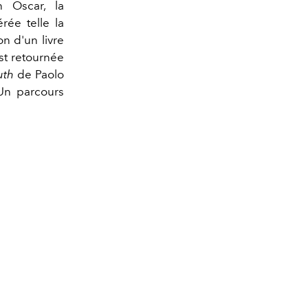
n Oscar, la
rée telle la
on d'un livre
st retournée
uth
de Paolo
Un parcours