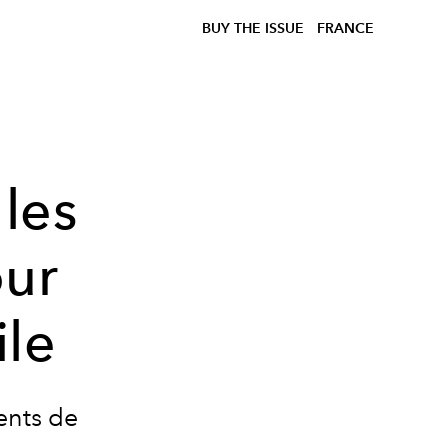
BUY THE ISSUE
FRANCE
les
our
ile
ents de