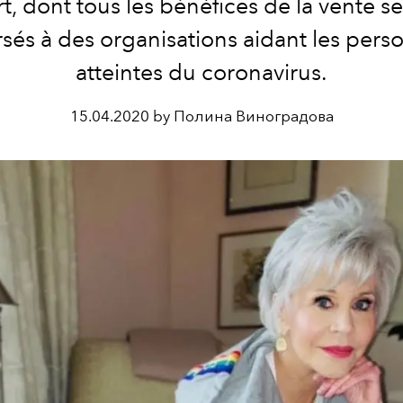
t, dont tous les bénéfices de la vente s
rsés à des organisations aidant les pers
atteintes du coronavirus.
15.04.2020 by Полина Виноградова