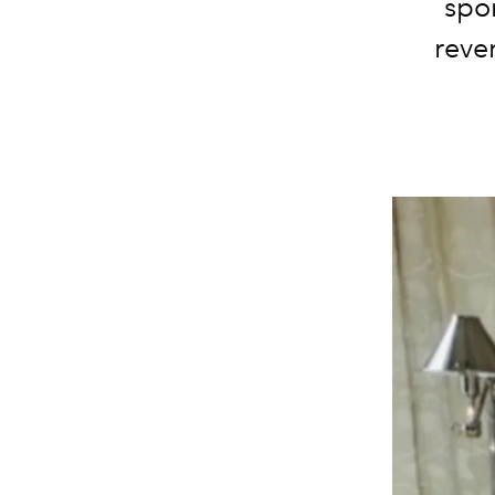
spor
reve