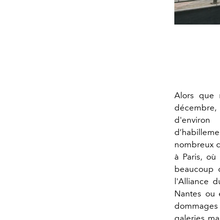
Alors que 
décembre,
d'envir
d’habilleme
nombreux co
à Paris, où
beaucoup d
l'Alliance 
Nantes ou 
dommages ma
galeries ma