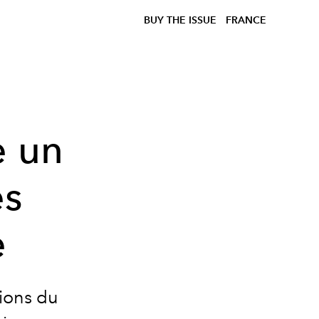
BUY THE ISSUE
FRANCE
e un
es
e
tions du