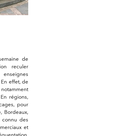
 semaine de
on reculer
nseignes
En effet, de
s, notamment
 En régions,
cages, pour
e, Bordeaux,
t connu des
mmerciaux et
équentation,