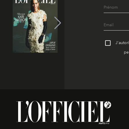
J'autor
pe