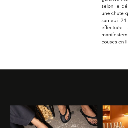
selon le dé
une chute q
samedi 24
effectuée
manifesteme
couses en l