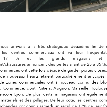
nous arrivons à la très stratégique deuxième fin de
 les centres commerciaux ont vu leur fréquentati
on 17 % et les grands magasins et e
nt/chaussures annoncent des pertes allant de 25 à 35 %. 
mmerces ont cette fois décidé de garder portes close
 de nouveaux heurts étaient particulièrement anticipés.
e zones commerciales ont à nouveau connu des blo
du Commerce, dont Poitiers, Avignon, Marseille, Toulous
encore Lyon. De plus, certains magasins ont égalemen
tériels et des pillages. De leur côté, les centres co
rchandes ont connu samedi un recul de 17% de leur fr