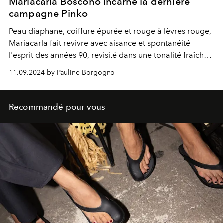
Mariacarla Boscono incarne la dernière
campagne Pinko
Peau diaphane, coiffure épurée et rouge à lèvres rouge,
Mariacarla fait revivre avec aisance et spontanéité
l'esprit des années 90, revisité dans une tonalité fraîche
et contemporaine : minimale mais enrichie de l'esprit
11.09.2024 by Pauline Borgogno
glam et impertinent qui a toujours distingué la marque.
Recommandé pour vous