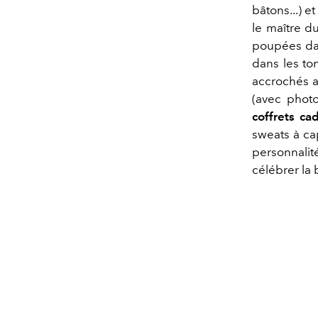
bâtons...) e
le maître d
poupées dan
dans les to
accrochés au
(avec photo
coffrets ca
sweats à cap
personnalit
célébrer la 