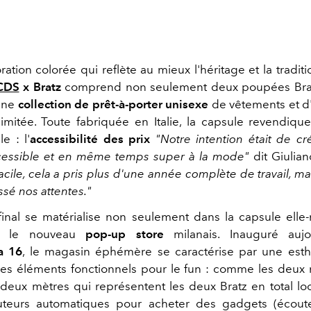
ation colorée qui reflète au mieux l'héritage et la tradi
CDS
x Bratz
comprend non seulement deux poupées Bratz
 une
collection de prêt-à-porter unisexe
de vêtements et d
limitée. Toute fabriquée en Italie, la capsule revendiqu
e : l'
accessibilité des prix
"
Notre intention était de c
cessible et en même temps super à la mode"
dit Giulian
facile, cela a pris plus d'une année complète de travail, mai
ssé nos attentes."
 final se matérialise non seulement dans la capsule ell
s le nouveau
pop-up store
milanais. Inauguré auj
a 16
, le magasin éphémère se caractérise par une esth
des éléments fonctionnels pour le fun : comme les deux 
deux mètres qui représentent les deux Bratz en total 
uteurs automatiques pour acheter des gadgets (écoute