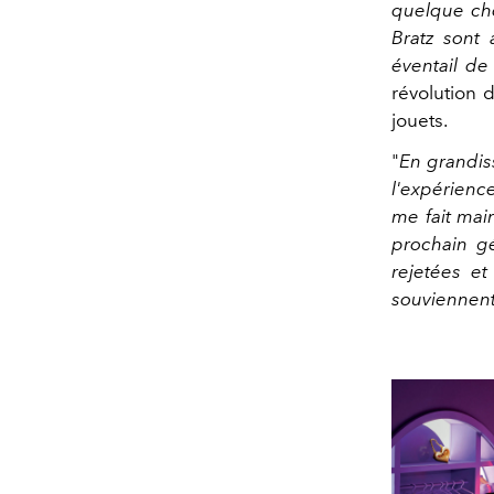
quelque cho
Bratz sont 
éventail de
révolution
jouets.
"
En grandiss
l'expérience
me fait mai
prochain gé
rejetées et
souviennent