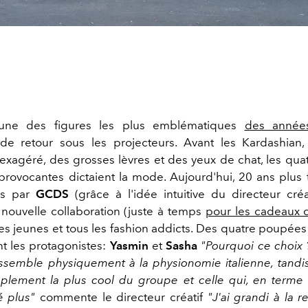
l'une des figures les plus emblématiques
des année
e retour sous les projecteurs. Avant les Kardashian,
exagéré, des grosses lèvres et des yeux de chat, les qu
provocantes dictaient la mode. Aujourd'hui, 20 ans plus t
tés par
GCDS
(grâce à l'idée intuitive du directeur cré
 nouvelle collaboration (juste à temps
pour les cadeaux 
es jeunes et tous les fashion addicts. Des quatre poupées 
t les protagonistes:
Yasmin
et
Sasha
"Pourquoi ce choix
essemble physiquement à la physionomie italienne, tand
mplement
la plus cool du groupe et celle qui, en terme
é plus"
commente le directeur créatif
"
J'ai grandi à la 