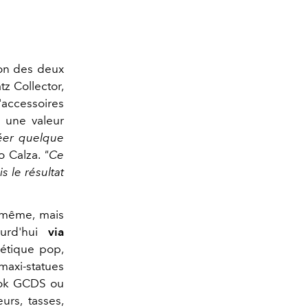
tion des deux
 Collector,
'accessoires
e une valeur
réer quelque
o Calza.
"
Ce
s le résultat
e-même, mais
ourd'hui
via
étique pop,
maxi-statues
look GCDS ou
urs, tasses,