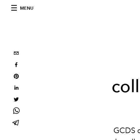
MENU
col
GCDS ou