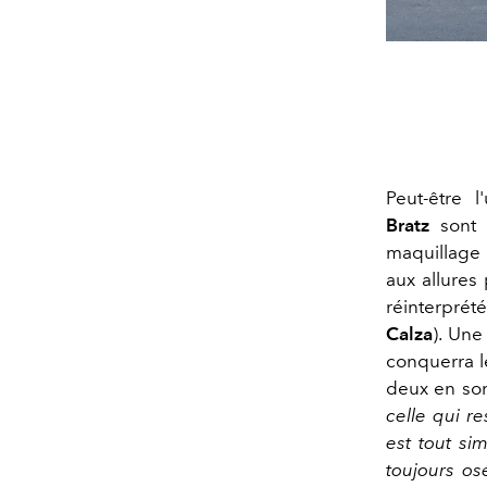
Peut-être 
Bratz
sont d
maquillage 
aux allures 
réinterpré
Calza
). Une
conquerra l
deux en son
celle qui r
est tout si
toujours os