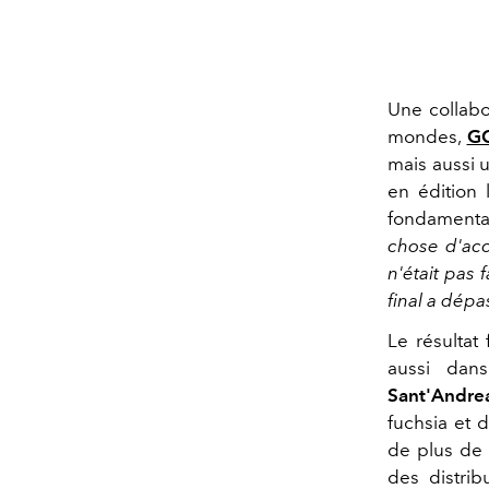
Une collabor
mondes,
G
mais aussi
en édition 
fondamental
chose d'ac
n'était pas 
final a dépa
Le résultat
aussi dan
Sant'Andre
fuchsia et 
de plus de 
des distrib