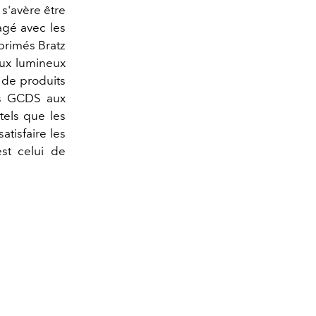
 s'avère être
agé avec les
primés Bratz
aux lumineux
n de produits
s GCDS aux
tels que les
atisfaire les
est celui de