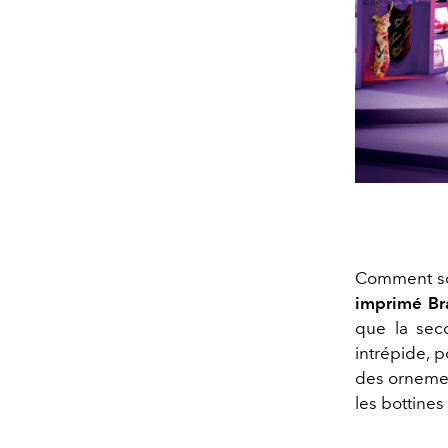
Comment so
imprimé Bra
que la sec
intrépide, 
des ornemen
les bottines