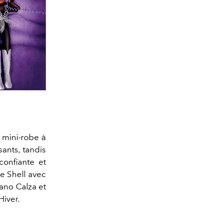
e
mini-robe à
ants, tandis
onfiante et
e Shell avec
iano Calza et
Hiver.