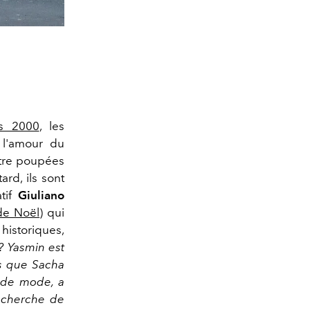
s 2000
, les
 l'amour du
atre poupées
ard, ils sont
atif
Giuliano
de Noël
) qui
historiques,
 ?
Yasmin
est
is que
Sacha
 de mode, a
recherche de