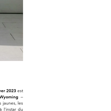
iver 2023
est
Wyoming
—
 jaunes, les
à l’instar du