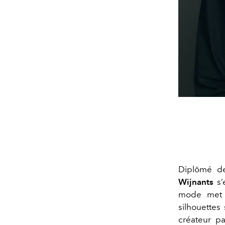
Diplômé de
Wijnants
s
mode met
silhouettes
créateur p