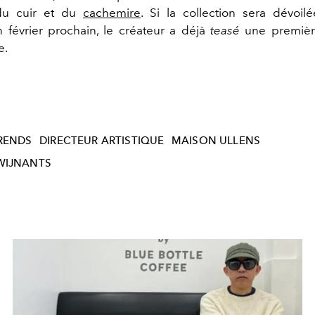
 du cuir et du
cachemire
. Si la collection sera dévoi
n février prochain, le créateur a déjà
teasé
une première
e.
RENDS
DIRECTEUR ARTISTIQUE
MAISON ULLENS
WIJNANTS