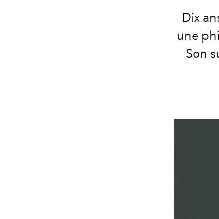
Dix an
une phi
Son s