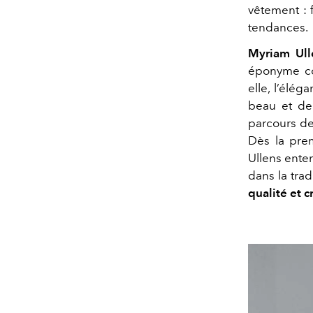
vêtement : 
tendances.
Myriam Ull
éponyme 
elle, l’élé
beau et de 
parcours de 
Dès la prem
Ullens enten
dans la tra
qualité et c