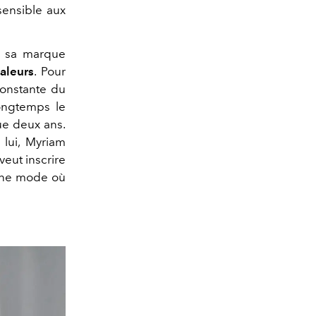
sensible aux
é sa marque
aleurs
. Pour
constante du
longtemps le
que deux ans.
 lui, Myriam
veut inscrire
 une mode où