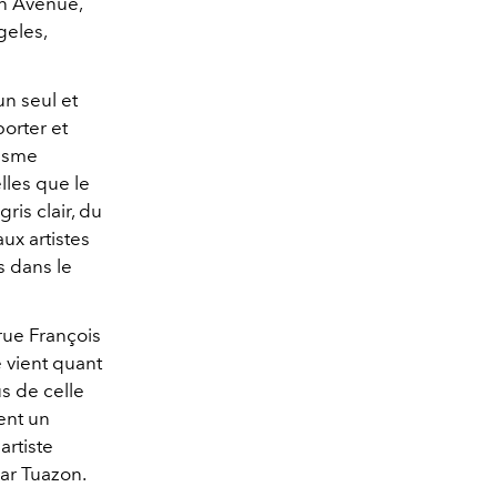
on Avenue,
geles,
n seul et
orter et
lisme
lles que le
ris clair, du
ux artistes
s dans le
rue François
 vient quant
us de celle
ent un
artiste
car Tuazon.