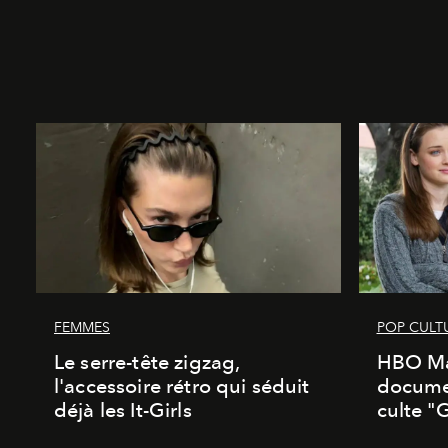
FEMMES
POP CULT
Le serre-tête zigzag,
HBO Ma
l'accessoire rétro qui séduit
documen
déjà les It-Girls
culte "