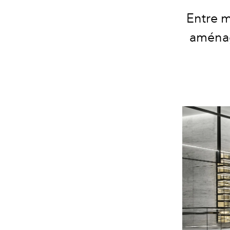
Entre m
aménag