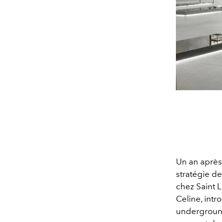
Un an après
stratégie d
chez Saint 
Celine, intr
underground