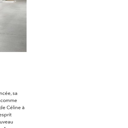
ncée, sa
ut comme
de Céline à
esprit
ouveau