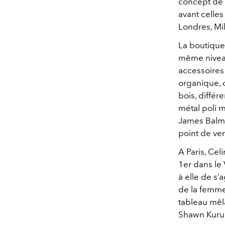
concept de 
avant celles
Londres, Mil
La boutique
même niveau
accessoire
organique, c
bois, différ
métal poli m
James Balmfo
point de ven
A Paris, Ce
1er dans le
à elle de s’
de la femme.
tableau mêla
Shawn Kurune