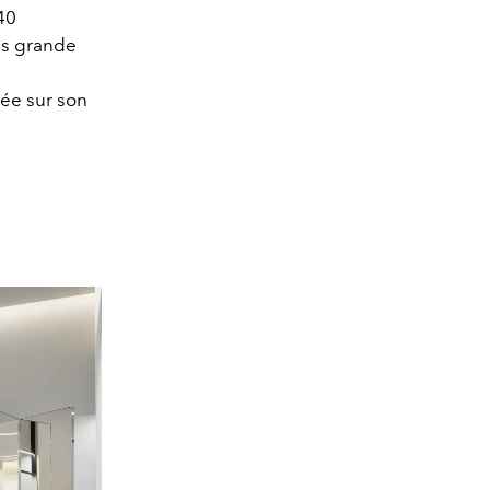
40
us grande
ée sur son