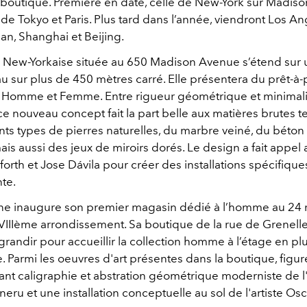
boutique. Première en date, celle de New-York sur Madis
 de Tokyo et Paris. Plus tard dans l’année, viendront Los An
an, Shanghai et Beijing.
 New-Yorkaise située au 650 Madison Avenue s’étend sur u
 sur plus de 450 mètres carré. Elle présentera du prêt-à-p
s Homme et Femme. Entre rigueur géométrique et minima
e nouveau concept fait la part belle aux matières brutes te
ents types de pierres naturelles, du marbre veiné, du béton g
ais aussi des jeux de miroirs dorés. Le design a fait appel a
rth et Jose Dávila pour créer des installations spécifique
te.
line inaugure son premier magasin dédié à l’homme au 24 
 VIIIème arrondissement. Sa boutique de la rue de Grenelle
agrandir pour accueillir la collection homme à l’étage en pl
 Parmi les oeuvres d'art présentes dans la boutique, figur
nt caligraphie et abstration géométrique moderniste de l'
ru et une installation conceptuelle au sol de l'artiste Os