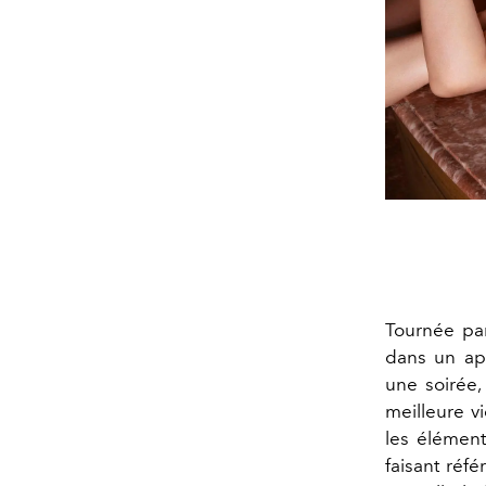
Tournée par
dans un app
une soirée,
meilleure v
les élémen
faisant réfé