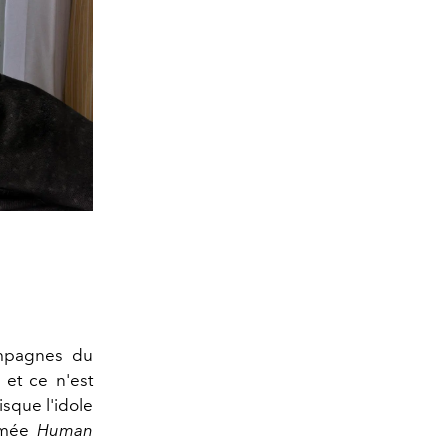
mpagnes du
et ce n'est
sque l'idole
ommée
Human