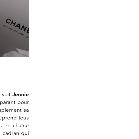
 voit
Jennie
éparant pour
implement sa
reprend tous
s en chaîne
on cadran qui