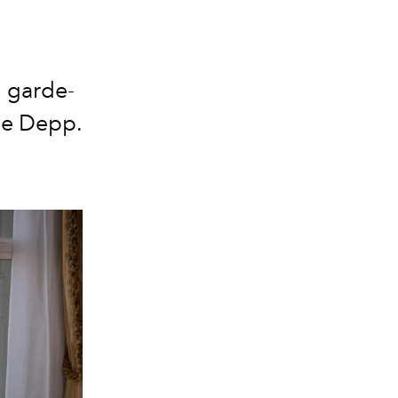
u garde-
ose Depp.