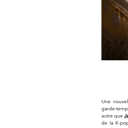
Une nouvel
garde-tem
autre que
J
de la K-po