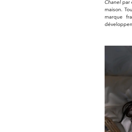
Chanel
par
maison. To
marque fra
développeme