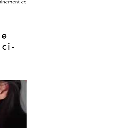
ainement ce
ge
ci-