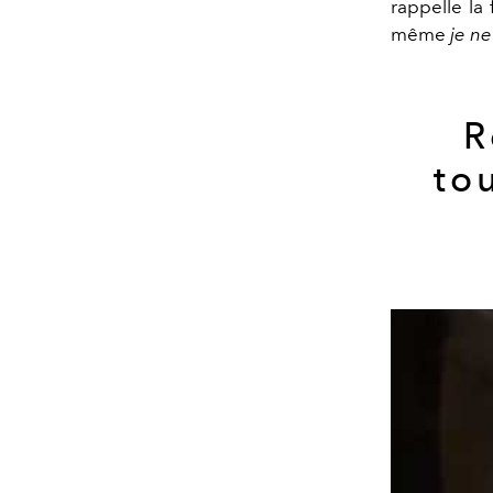
rappelle la
même
je ne
R
to