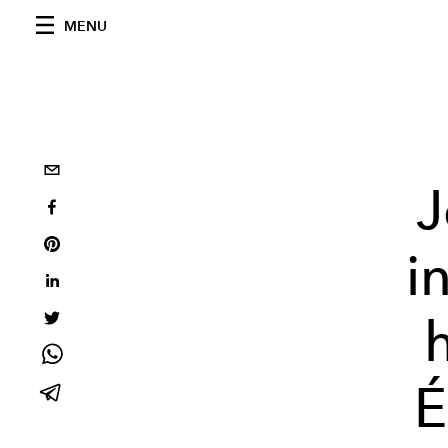
MENU
J
i
É