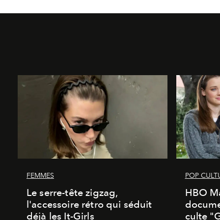
FEMMES
POP CULT
Le serre-tête zigzag,
HBO Ma
l'accessoire rétro qui séduit
documen
déjà les It-Girls
culte "