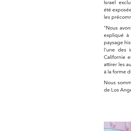
Israel excl
été exposées
les précom
"Nous avons
expliqué 
paysage his
l'une des 
Californie 
attirer les 
à la forme 
Nous sommes
de Los Ange