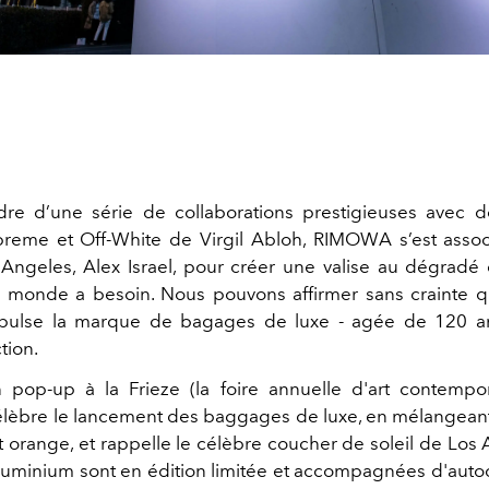
dre d’une série de collaborations prestigieuses avec 
me et Off-White de Virgil Abloh, RIMOWA s’est associé
Angeles, Alex Israel, pour créer une valise au dégradé
e monde a besoin. Nous pouvons affirmer sans crainte 
opulse la marque de bagages de luxe - agée de 120 an
tion.
ion pop-up à la Frieze (la foire annuelle d'art contemp
élèbre le lancement des baggages de luxe, en mélangeant
t orange, et rappelle le célèbre coucher de soleil de Los
aluminium sont en édition limitée et accompagnées d'autoc