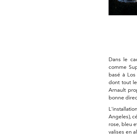
Dans le ca
comme Supre
basé à Los 
dont tout l
Arnault pr
bonne direc
L'installat
Angeles), c
rose, bleu e
valises en 