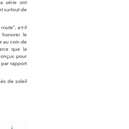
la série ont
et surtout de
ute", a-t-il
 honorer le
e au coin de
arce que la
 conçus pour
s par rapport
és de soleil