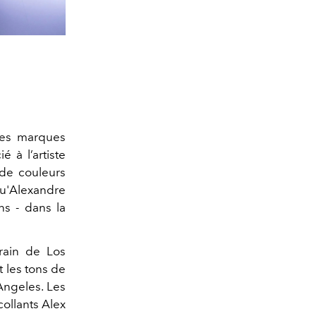
des marques
 à l’artiste
 de couleurs
qu'Alexandre
s - dans la
orain de Los
 les tons de
 Angeles. Les
ollants Alex