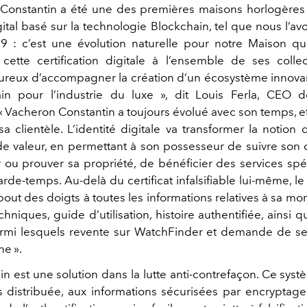
Constantin a été une des premières maisons horlogères 
igital basé sur la technologie Blockchain, tel que nous l’
 : c’est une évolution naturelle pour notre Maison q
 cette certification digitale à l’ensemble de ses colle
eux d’accompagner la création d’un écosystème innova
ain pour l’industrie du luxe », dit Louis Ferla, CEO 
« Vacheron Constantin a toujours évolué avec son temps, e
a clientèle. L’identité digitale va transformer la notion
de valeur, en permettant à son possesseur de suivre son c
 ou prouver sa propriété, de bénéficier des services sp
arde-temps. Au-delà du certificat infalsifiable lui-même, le
out des doigts à toutes les informations relatives à sa mon
niques, guide d’utilisation, histoire authentifiée, ainsi q
armi lesquels revente sur WatchFinder et demande de se
ne ».
in est une solution dans la lutte anti-contrefaçon. Ce sys
distribuée, aux informations sécurisées par encryptag