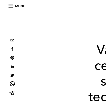
MENU
V
c
te