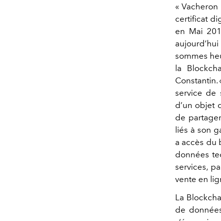
« Vacheron 
certificat d
en Mai 2019
aujourd’hui
sommes heur
la Blockch
Constantin. 
service de s
d’un objet 
de partager
liés à son g
a accès du b
données tech
services, p
vente en lig
La Blockcha
de données 