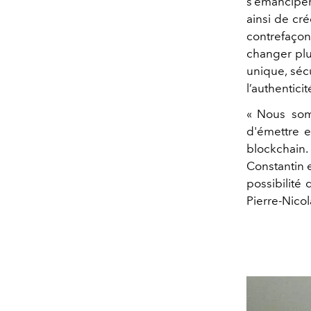
s’émanciper 
ainsi de cré
contrefaçon 
changer plus
unique, sécu
l’authentici
« Nous som
d'émettre e
blockchai
Constantin e
possibilité 
Pierre-Nicol