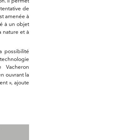
on. Il permet
 tentative de
 est amenée à
ué à un objet
a nature et à
possibilité
 technologie
e Vacheron
en ouvrant la
ent », ajoute