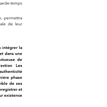
 garde-temps
n, permettra
tale de leur
 intégrer la
 et dans une
ectueuse de
ection Les
authenticité
emière phase
emble de ses
registrer et
eur existence