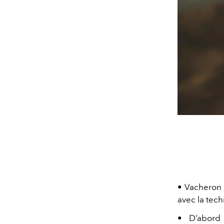
• Vacheron C
avec la tec
• D’abord