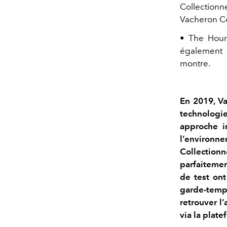
Collectionn
Vacheron Co
• The Hour 
également d
montre.
En 2019, Va
technologie
approche i
l’environ
Collectionn
parfaitemen
de test ont
garde-temps
retrouver l’
via la plate