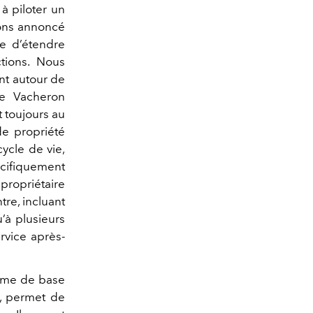
à piloter un
avons annoncé
ue d’étendre
ctions. Nous
nt autour de
de Vacheron
t toujours au
 de propriété
ycle de vie,
écifiquement
 propriétaire
tre, incluant
u’à plusieurs
rvice après-
tème de base
e, permet de