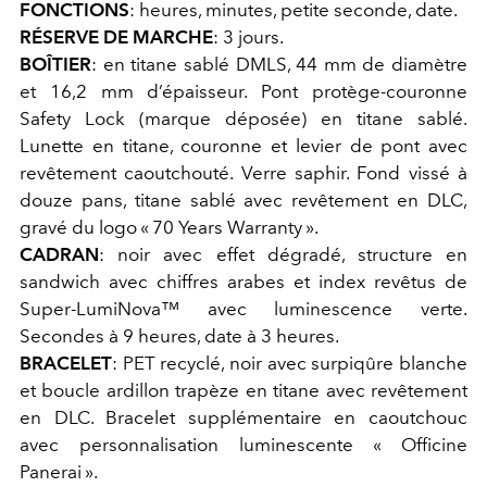
FONCTIONS
: heures, minutes, petite seconde, date.
RÉSERVE DE MARCHE
: 3 jours.
BOÎTIER
: en titane sablé DMLS, 44 mm de diamètre
et 16,2 mm d’épaisseur. Pont protège-couronne
Safety Lock (marque déposée) en titane sablé.
Lunette en titane, couronne et levier de pont avec
revêtement caoutchouté. Verre saphir. Fond vissé à
douze pans, titane sablé avec revêtement en DLC,
gravé du logo « 70 Years Warranty ».
CADRAN
: noir avec effet dégradé, structure en
sandwich avec chiffres arabes et index revêtus de
Super-LumiNova™ avec luminescence verte.
Secondes à 9 heures, date à 3 heures.
BRACELET
: PET recyclé, noir avec surpiqûre blanche
et boucle ardillon trapèze en titane avec revêtement
en DLC. Bracelet supplémentaire en caoutchouc
avec personnalisation luminescente « Officine
Panerai ».