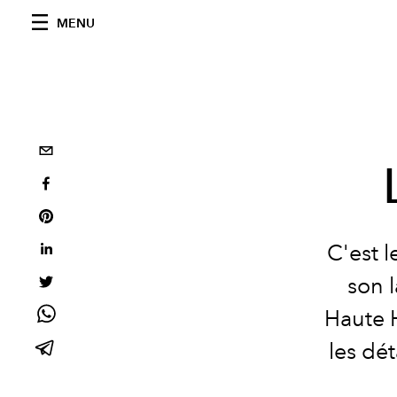
MENU
C'est 
son 
Haute H
les dét