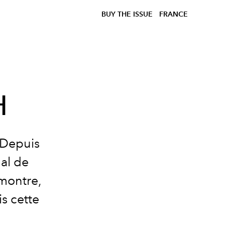
BUY THE ISSUE
FRANCE
H
 Depuis
al de
 montre,
is cette