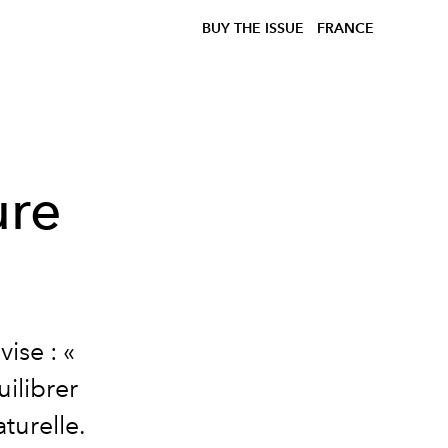
BUY THE ISSUE
FRANCE
ure
ise : «
uilibrer
turelle.