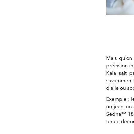
Mais qu’on 
précision i
Kaia sait p
savamment l
d’elle ou so
Exemple : le
un jean, un 
Sedna™ 18K 
tenue décont