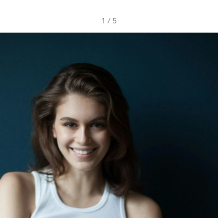
1
/
5