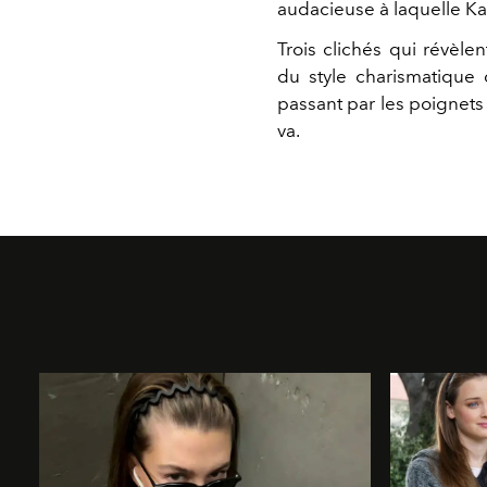
audacieuse à laquelle Ka
Trois clichés qui révèlen
du style charismatique 
passant par les poignets –
va.