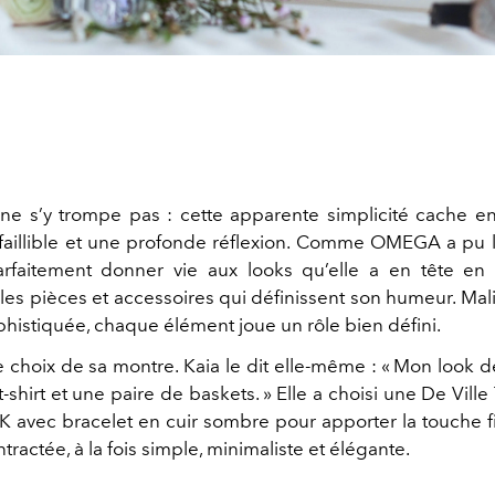
ne s’y trompe pas : cette apparente simplicité cache en
nfaillible et une profonde réflexion. Comme OMEGA a pu l
arfaitement donner vie aux looks qu’elle a en tête e
es pièces et accessoires qui définissent son humeur. Mali
phistiquée, chaque élément joue un rôle bien défini.
 choix de sa montre. Kaia le dit elle-même : « Mon look d
t-shirt et une paire de baskets. » Elle a choisi une De Ville
avec bracelet en cuir sombre pour apporter la touche fi
ractée, à la fois simple, minimaliste et élégante.