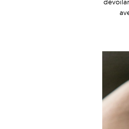
dévoila
ave