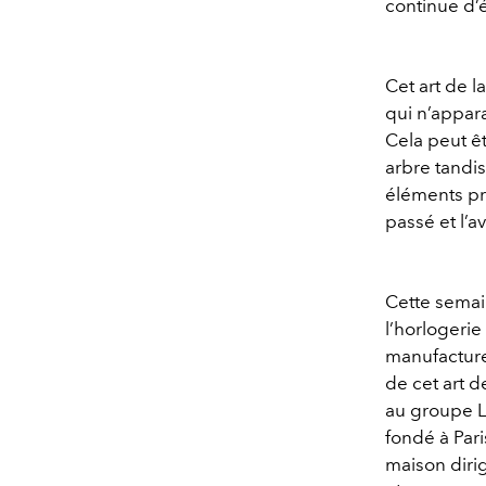
continue d’é
Cet art de l
qui n’appar
Cela peut êt
arbre tandis
éléments pr
passé et l’av
Cette semai
l’horlogerie
manufacture
de cet art d
au groupe LV
fondé à Pari
maison diri