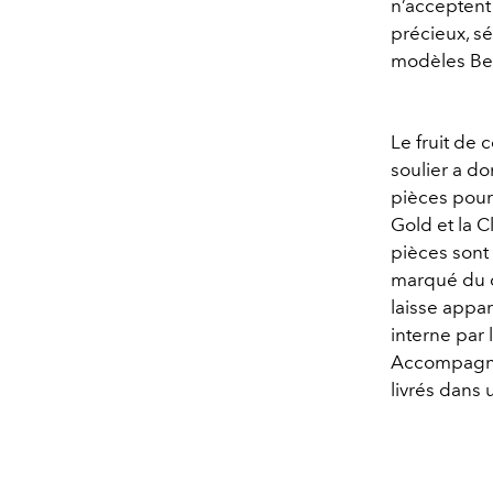
n’acceptent 
précieux, s
modèles Berl
Le fruit de 
soulier a d
pièces pour 
Gold et la C
pièces sont
marqué du cé
laisse appa
interne par 
Accompagnés
livrés dans 