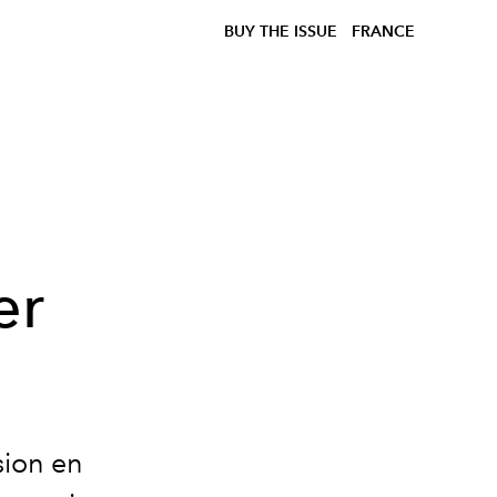
BUY THE ISSUE
FRANCE
à
er
sion en