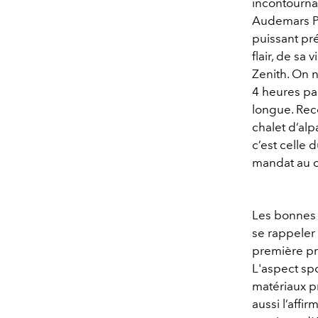
incontournab
Audemars Pi
puissant pré
flair, de sa
Zenith. On 
4 heures par
longue. Rec
chalet d’alp
c’est celle 
mandat au c
Les bonnes i
se rappeler 
première pr
L'aspect spo
matériaux p
aussi l’affi