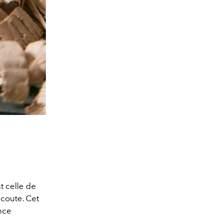
t celle de
écoute. Cet
nce