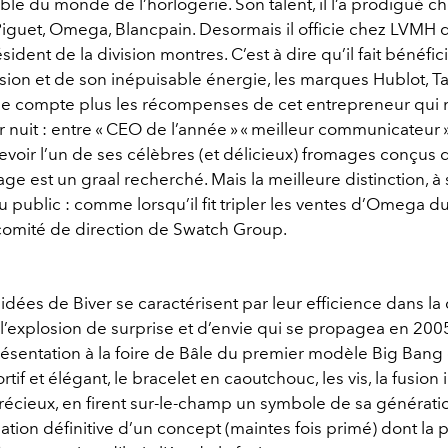
le du monde de l’horlogerie. Son talent, il l’a prodigué c
guet, Omega, Blancpain. Desormais il officie chez LVMH don
sident de la division montres. C’est à dire qu’il fait bénéfic
 vision et de son inépuisable énergie, les marques Hublot, 
ne compte plus les récompenses de cet entrepreneur qui 
 nuit : entre « CEO de l’année » « meilleur communicateur », 
evoir l’un de ses célèbres (et délicieux) fromages conçus 
age est un graal recherché. Mais la meilleure distinction, à 
du public : comme lorsqu’il fit tripler les ventes d’Omega d
omité de direction de Swatch Group.
dées de Biver se caractérisent par leur efficience dans la d
l’explosion de surprise et d’envie qui se propagea en 2005
ésentation à la foire de Bâle du premier modèle Big Bang 
rtif et élégant, le bracelet en caoutchouc, les vis, la fusion
récieux, en firent sur-le-champ un symbole de sa génératio
rmation définitive d’un concept (maintes fois primé) dont la