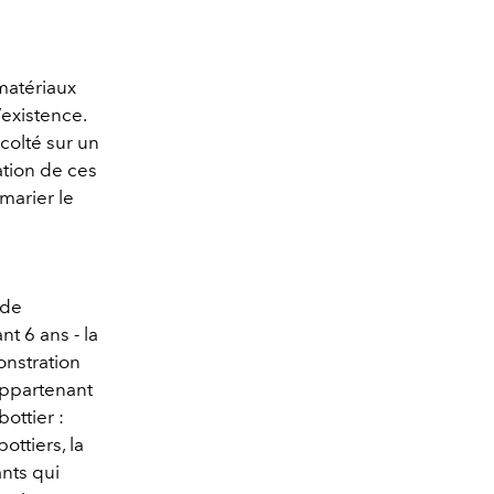
 matériaux
existence.
colté sur un
ation de ces
marier le
 de
t 6 ans - la
onstration
 appartenant
ottier :
ttiers, la
nts qui