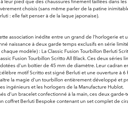
à leur pied que des chaussures finement taillées dans les 
évèrement choisis (sans même parler de la patine inimitabl
uti : elle fait penser à de la laque japonaise).
cette association inédite entre un grand de l’horlogerie et
onné naissance à deux garde temps exclusifs en série limit
chaque modèle) : La Classic Fusion Tourbillon Berluti Scri
lassic Fusion Tourbillon Scritto All Black. Ces deux séries l
 dotées d’un boîtier de 45 mm de diamètre. Leur cadran en
lèbre motif Scritto est signé Berluti et une ouverture à 6
raître la magie d’un tourbillon entièrement développé et p
les ingénieurs et les horlogers de la Manufacture Hublot.
 d’un bracelet confectionné à la main, ces deux garde-
un coffret Berluti Bespoke contenant un set complet de cira