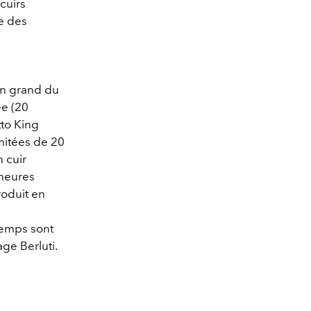
cuirs
e des
 un grand du
ée (20
tto King
imitées de 20
 cuir
 heures
roduit en
temps sont
ge Berluti.