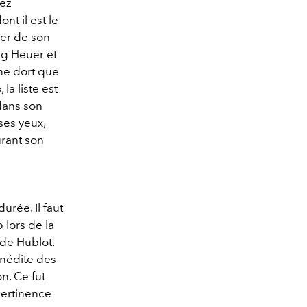
hez
t il est le
ier de son
Tag Heuer et
ne dort que
la liste est
dans son
ses yeux,
urant son
urée. Il faut
 lors de la
de Hublot.
 inédite des
n. Ce fut
 pertinence