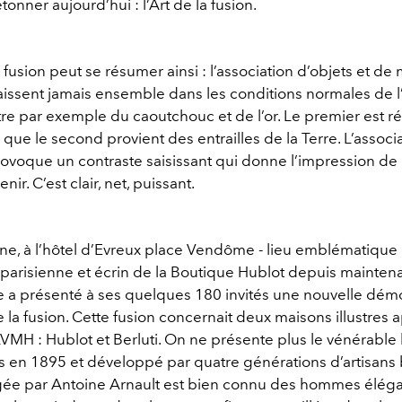
tonner aujourd’hui : l’Art de la fusion.
a fusion peut se résumer ainsi : l’association d’objets et de
aissent jamais ensemble dans les conditions normales de l’
re par exemple du caoutchouc et de l’or. Le premier est ré
 que le second provient des entrailles de la Terre. L’associ
ovoque un contraste saisissant qui donne l’impression de 
enir. C’est clair, net, puissant.
ne, à l’hôtel d’Evreux place Vendôme - lieu emblématique
 parisienne et écrin de la Boutique Hublot depuis maintenan
 a présenté à ses quelques 180 invités une nouvelle dém
e la fusion. Cette fusion concernait deux maisons illustres
MH : Hublot et Berluti. On ne présente plus le vénérable b
s en 1895 et développé par quatre générations d’artisans bo
gée par Antoine Arnault est bien connu des hommes éléga