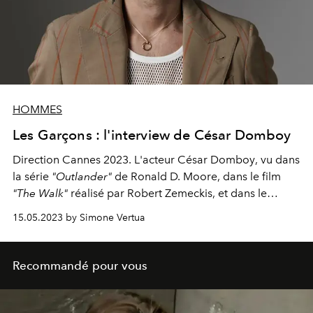
HOMMES
Les Garçons : l'interview de César Domboy
Direction
Cannes
2023. L'acteur
César Domboy
, vu dans
la série
"Outlander"
de
Ronald D. Moore, dans le film
"The Walk"
réalisé par Robert Zemeckis
, et dans
le
nouveau thriller
"Rich Flu"
de Galder Gaztelu-Urrutia,
15.05.2023 by Simone Vertua
rêve de travailler avec Paolo Sorrentino.
Recommandé pour vous