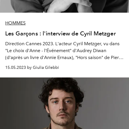
HOMMES
Les Garçons : l'interview de Cyril Metzger
Direction
Cannes
2023. L'acteur Cyril Metzger, vu dans
"Le choix d'Anne - l'Événement" d'Audrey Diwan
(d'après un livre d'Annie Ernaux), "Hors saison" de Pierre
Monnard, "Une fille radieuse" de Sandrine Kiberlain, est
15.05.2023 by Giulia Gilebbi
inspiré du modèle d'acteur de Gérard Depardieu.