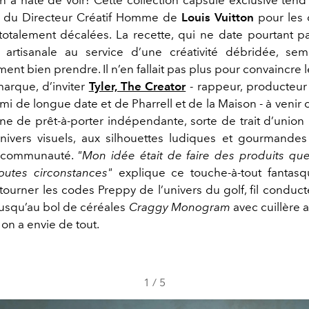
n a hâte de voir! Cette collection capsule exclusive tend 
e du Directeur Créatif Homme de
Louis Vuitton
pour les 
 totalement décalées. La recette, qui ne date pourtant pa
e artisanale au service d’une créativité débridée, sem
ment bien prendre. Il n’en fallait pas plus pour convaincre 
 marque, d’inviter
Tyler, The Creator
- rappeur, producteur
mi de longue date et de Pharrell et de la Maison - à venir
e de prêt-à-porter indépendante, sorte de trait d’union i
nivers visuels, aux silhouettes ludiques et gourmand
ur communauté.
"Mon idée était de faire des produits que
toutes circonstances"
explique ce touche-à-tout fantasq
ourner les codes Preppy de l’univers du golf, fil conduct
 Jusqu’au bol de céréales
Craggy Monogram
avec cuillère a
on a envie de tout.
1
/
5