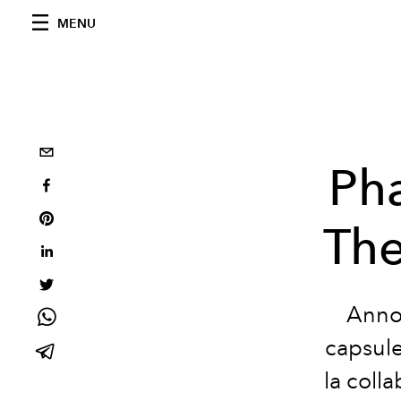
MENU
Pha
The
Annon
capsule
la coll