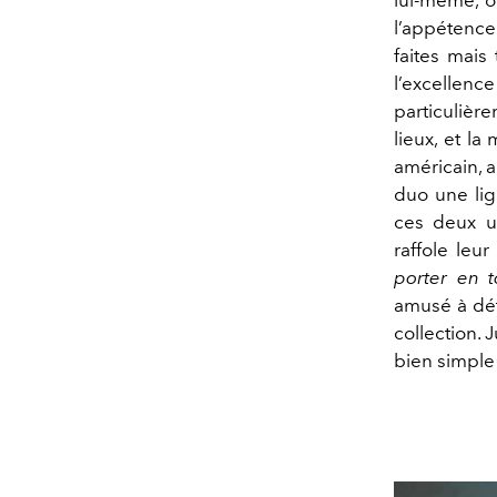
lui-même, o
l’appétenc
faites mais
l’excellenc
particulière
lieux, et la
américain, a
duo une lign
ces deux u
raffole le
porter en 
amusé à dét
collection.
bien simple 