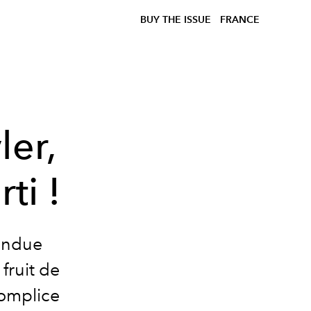
BUY THE ISSUE
FRANCE
ler,
ti !
tendue
fruit de
complice