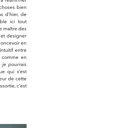
à réaffirmer
choses bien
s d’hier, de
ble ici tout
le maître des
 et designer
 concevoir en
ntuitif entre
es comme en
 je pourrais
ue qui s’est
eur de cette
ssortie, c’est