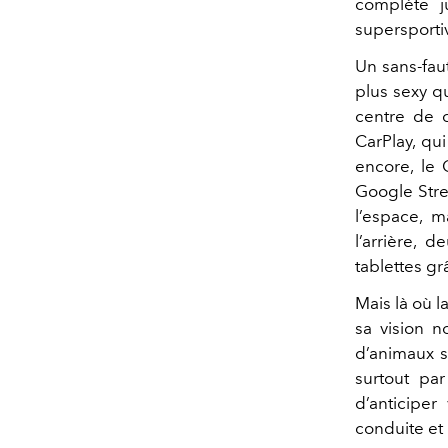
complète j
supersportiv
Un sans-faut
plus sexy q
centre de 
CarPlay, qu
encore, le
Google Stre
l’espace, 
l’arrière, 
tablettes gr
Mais là où l
sa vision n
d’animaux s
surtout pa
d’anticiper
conduite et 