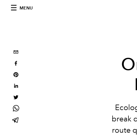
MENU
On
Ecolog
break d
route q