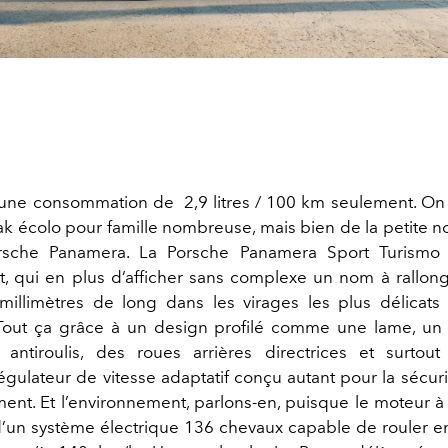
 une consommation de 2,9 litres / 100 km seulement. On
ak écolo pour famille nombreuse, mais bien de la petite no
che Panamera. La Porsche Panamera Sport Turismo 
, qui en plus d’afficher sans complexe un nom à rallo
illimètres de long dans les virages les plus délicats
Tout ça grâce à un design profilé comme une lame, un
on antiroulis, des roues arrières directrices et surtou
régulateur de vitesse adaptatif conçu autant pour la sécur
ment. Et l’environnement, parlons-en, puisque le moteur 
’un système électrique 136 chevaux capable de rouler 