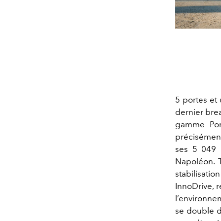
5 portes et
dernier bre
gamme Pors
précisément
ses 5 049 m
Napoléon. 
stabilisati
InnoDrive, 
l’environne
se double d