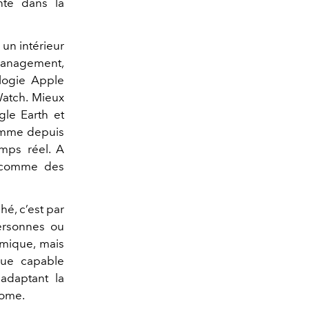
nte dans la
 un intérieur
 Management,
logie Apple
Watch. Mieux
le Earth et
comme depuis
mps réel. A
er comme des
hé, c’est par
personnes ou
rmique, mais
que capable
 adaptant la
onome.