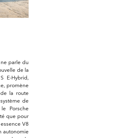
 ne parle du
uvelle de la
S E-Hybrid,
nge, promène
 de la route
 système de
t le Porsche
ité que pour
à essence V8
en autonomie