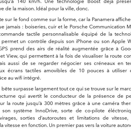
usqu’à 140 km/h. Une technologie Boost déjà prése
e de la maison. Idéal pour la ville, donc.
e sur le fond comme sur la forme, car la Panamera affiche
ue jamais : boiseries, cuir et le Porsche Communication
commande tactile personnalisable équipé de la techno
i permet un contrôle depuis son iPhone ou son Apple 
 GPS prend des airs de réalité augmentée grâce à Goog
et View, qui permettent à la fois de visualiser la route 
mais aussi de se regarder négocier ses créneaux en te
deux écrans tactiles amovibles de 10 pouces à utilis
âce au wifi intégré.
a bête surpasse largement tout ce qui se trouve sur le marc
octurne qui avertit le conducteur de la présence de 
ur la route jusqu’à 300 mètres grâce à une caméra the
r son système InnoDrive, sorte de co-pilote éléctroni
 virages, sorties d’autoroutes et limitations de vitesse,
la vitesse en fonction. Un premier pas vers la voiture aut