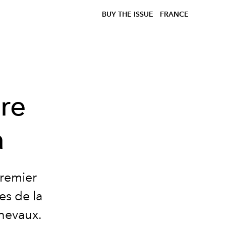
BUY THE ISSUE
FRANCE
ère
a
premier
es de la
chevaux.