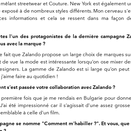
 mêlant streetwear et Couture. New York est également un
té exposé à de nombreux styles différents. Mon cerveau s'
ces informations et cela se ressent dans ma façon de
êtes l’un des protagonistes de la dernière campagne Z
us avec la marque ?
le fait que Zalando propose un large choix de marques sur 
t de vue la mode est intéressante lorsqu’on ose mixer de
designers. La gamme de Zalando est si large qu’on peut 
 j’aime faire au quotidien !
t s’est passée votre collaboration avec Zalando ?
la première fois que je me rendais en Bulgarie pour donner
’ai été impressionné car il s’agissait d’une assez grosse
emblable à celle d’un film.
mpagne se nomme "Comment m'habiller ?". Et vous, que 
n ?