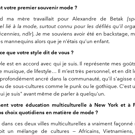
st votre premier souvenir mode ?
d ma mère travaillait pour Alexandre de Betak
[sp
l lié à la mode, surtout connu pour les défilés qu'il org
écennies, ndlr
]. Je me souviens avoir été en backstage,
s mannequins alors que je n’étais qu’un enfant.
ce que votre style dit de vous ?
yle est en accord avec qui je suis. Il représente mes goût
musique, de lifestyle… Il m’est très personnel, et en dit 
t profondément ancré dans la communauté, qu'il s'agisse
u de sous-cultures comme le punk ou le gothique. C'est 
qui je suis" avant même de parler à quelqu'un.
t votre éducation multiculturelle à New York et à Pa
os choix quotidiens en matière de mode ?
 dans ces deux villes multiculturelles a vraiment façonné
voit un mélange de cultures — Africains, Vietnamiens,