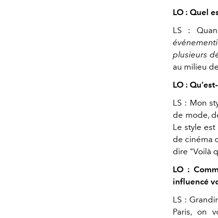
LO : Quel e
LS : Quan
événementie
plusieurs d
au milieu de
LO : Qu’est-
LS : Mon st
de mode, de 
Le style es
de cinéma o
dire "Voilà 
LO : Commen
influencé v
LS : Grandir
Paris, on 