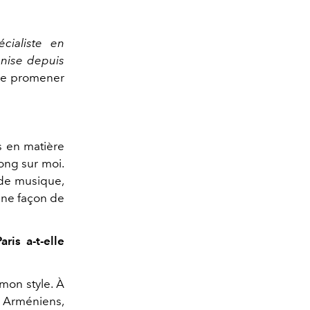
écialiste en
anise depuis
 me promener
s en matière
long sur moi.
 de musique,
une façon de
ris a-t-elle
 mon style. À
 Arméniens,