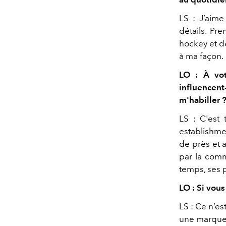
LS : J’aime
détails. Pr
hockey et de
à ma façon.
LO : À vot
influencen
m'habiller ?
LS : C'est 
establishmen
de près et a
par la co
temps, ses 
LO : Si vou
LS : Ce n’es
une marque 