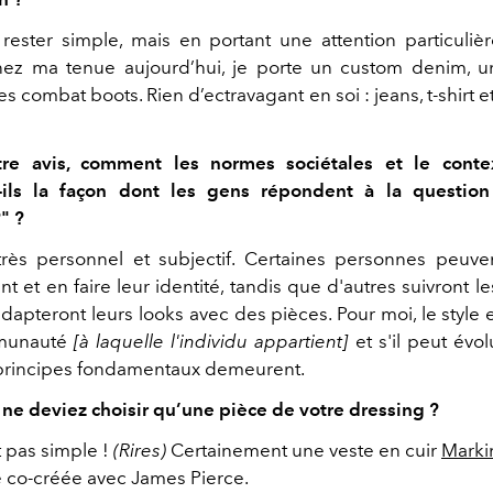
 rester simple, mais en portant une attention particulièr
enez ma tenue aujourd’hui, je porte un custom denim, u
s combat boots. Rien d’ectravagant en soi : jeans, t-shirt e
re avis, comment les normes sociétales et le contex
t-ils la façon dont les gens répondent à la questi
" ?
très personnel et subjectif. Certaines personnes peuven
t et en faire leur identité, tandis que d'autres suivront 
dapteront leurs looks avec des pièces. Pour moi, le style 
mmunauté
[à laquelle l'individu appartient]
et s'il peut évol
principes fondamentaux demeurent.
s ne deviez choisir qu’une pièce de votre dressing ?
t pas simple !
(Rires)
Certainement une veste en cuir
Marki
co-créée avec James Pierce.