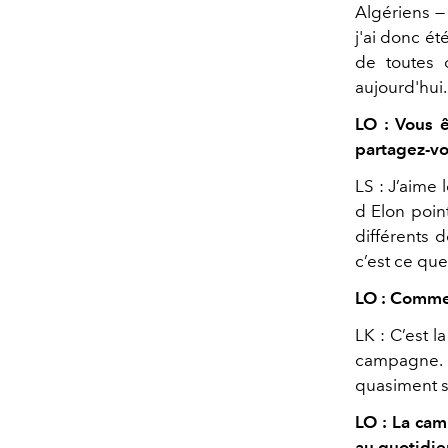
Algériens —
j'ai donc é
de toutes 
aujourd'hui.
LO : Vous 
partagez-vo
LS : J’aime 
d Elon poin
différents 
c’est ce que
LO : Commen
LK : C’est 
campagne. J
quasiment s
LO : La ca
au quotidie