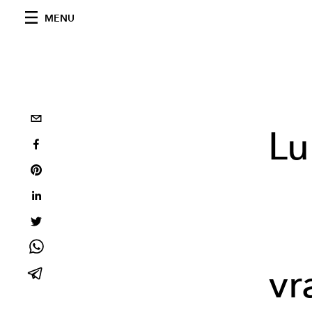
MENU
Lu
vr