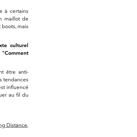
e à certains
n maillot de
t boots, mais
te culturel
on "Comment
t être anti-
les tendances
est influencé
uer au fil du
ng Distance
,