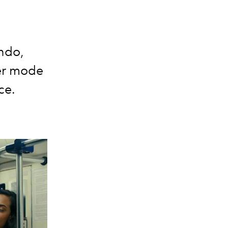
ndo,
er mode
ce.