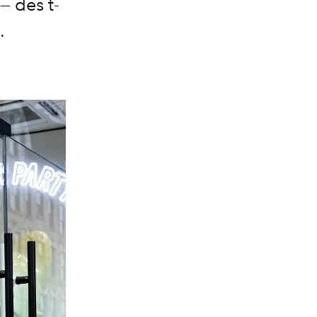
— des t-
.