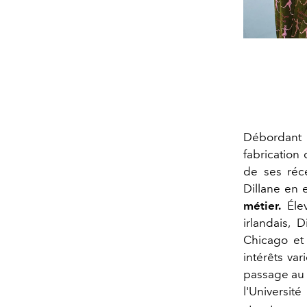
Débordant 
fabrication
de ses réc
Dillane en 
métier.
Éle
irlandais, 
Chicago et 
intérêts va
passage au 
l'Universi