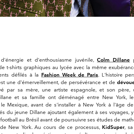
d'énergie et d'enthousiasme juvénile,
Colm Dillane
p
 de t-shirts graphiques au lycée avec la même exubérance
ents défilés à la
Fashion Week de Paris
. L'histoire pe
est une d'émerveillement, de persévérance et de
dévoue
vé par sa mère, une artiste espagnole, et son père,
Dillane et sa famille ont déménagé entre New York, l
le Mexique, avant de s'installer à New York à l'âge de
riés du jeune Dillane ajoutant également à ses voyages, 
football au Brésil avant de poursuivre ses études de mat
té de New York. Au cours de ce processus,
KidSuper
, s