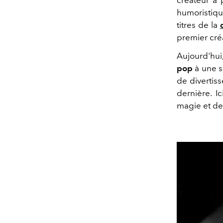
humoristiq
titres de la
premier cré
Aujourd'hui
pop
à une s
de divertis
dernière. Ic
magie et de