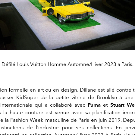
Défilé Louis Vuitton Homme Automne/Hiver 2023 à Paris.
on formelle en art ou en design, Dillane est allé contre 
passer KidSuper de la petite vitrine de Brooklyn à u
nternationale qui a collaboré avec
Puma
et
Stuart We
 la haute couture est venue avec sa planification imp
 de la Fashion Week masculine de Paris en juin 2019. Depui
stinctions de l'industrie pour ses collections. En janv
présenté sa collection Automne/Hiver 2023 à Paris via 