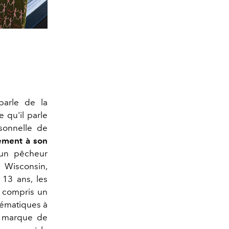
arle de la
 qu'il parle
rsonnelle de
ment à son
 un pêcheur
e Wisconsin,
 13 ans, les
y compris un
hématiques à
a marque de