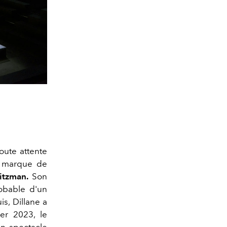
toute attente
ne marque de
itzman.
Son
robable d'un
s, Dillane a
ier 2023, le
un spectacle