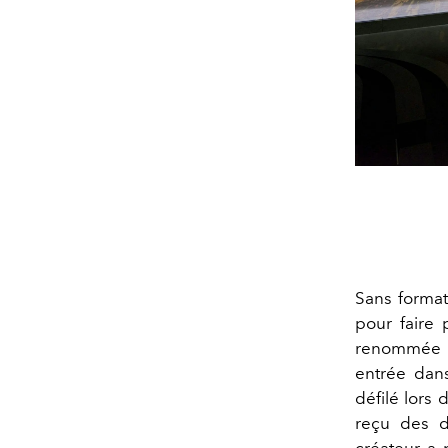
Sans formati
pour faire 
renommée i
entrée dans
défilé lors
reçu des di
créateur a 