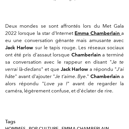
Deux mondes se sont affrontés lors du Met Gala
2022 lorsque la star d'Internet
Emma Chamberlain
a
eu une conversation gênante mais amusante avec
Jack Harlow
sur le tapis rouge. Les réseaux sociaux
ont été pris d'assaut lorsque
Chamberlain
a terminé
sa conversation avec le rappeur en disant "
Je te
verrai là-dedans
" et que
Jack Harlow
a répondu "
J'ai
hâte
" avant d'ajouter "
Je t'aime
.
Bye
."
Chamberlain
a
alors répondu "
Love ya !
" avant de regarder la
caméra, légèrement confuse, et d'éclater de rire.
Tags
HOMMES
POP-CULTURE
EMMA CHAMBERLAIN