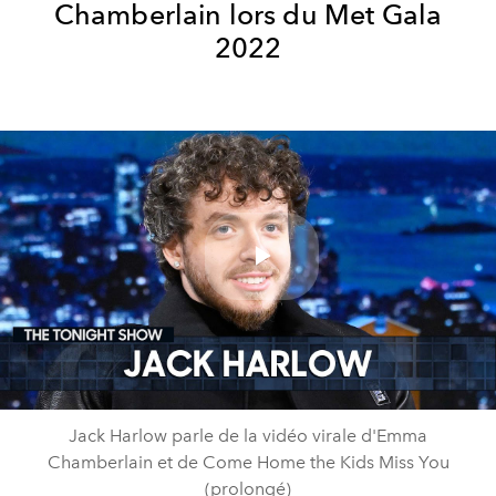
Chamberlain lors du Met Gala
2022
Play
Video
Jack Harlow parle de la vidéo virale d'Emma
Chamberlain et de Come Home the Kids Miss You
(prolongé)