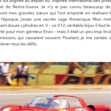
e fus alignée au départ du Trophée international des proto
uit de Reims-Gueux. Je n’y ai pas connu beaucoup de 
 sont mes grandes sœurs qui l’ont emporté en réalisant 
à l’époque, j’avais une sacrée cage thoracique. Mon mot
nt douze cylindres en V – ce V12, véritable bijou il faut le
erté pour mon géniteur Enzo – mais il était un peu trop br
missions, qui cassaient souvent. Pourtant, je me sentais 
elever tous les défis.