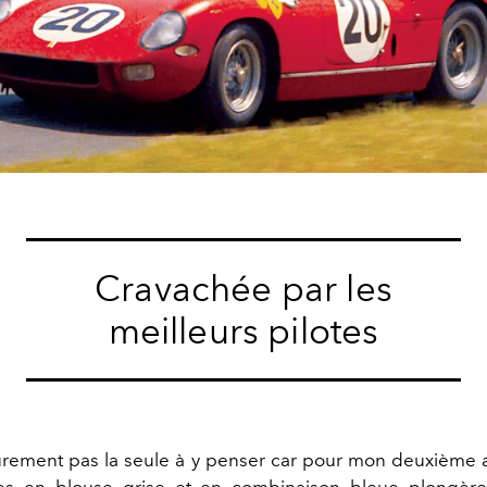
Cravachée par les
meilleurs pilotes
sûrement pas la seule à y penser car pour mon deuxième a
 en blouse grise et en combinaison bleue plongère