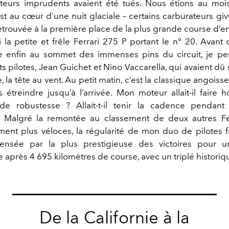
ateurs imprudents avaient été tués. Nous étions au mois
st au cœur d’une nuit glaciale – certains carburateurs gi
retrouvée à la première place de la plus grande course d’
la petite et frêle Ferrari 275 P portant le n° 20. Avant q
e enfin au sommet des immenses pins du circuit, je p
ts pilotes, Jean Guichet et Nino Vaccarella, qui avaient dû 
de, la tête au vent. Au petit matin, c’est la classique angoiss
es étreindre jusqu’à l’arrivée. Mon moteur allait-il faire
 de robustesse ? Allait-t-il tenir la cadence pendant
? Malgré la remontée au classement de deux autres Fer
ment plus véloces, la régularité de mon duo de pilotes fr
ensée par la plus prestigieuse des victoires pour u
 après 4 695 kilomètres de course, avec un triplé historiq
De la Californie à la