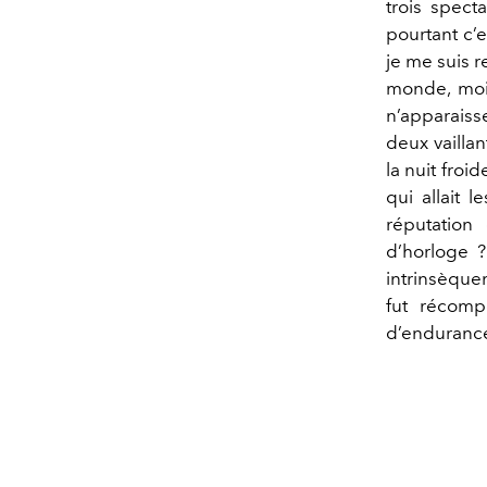
trois spect
pourtant c’e
je me suis 
monde, moi 
n’apparaiss
deux vaillan
la nuit froi
qui allait l
réputation
d’horloge 
intrinsèque
fut récomp
d’endurance