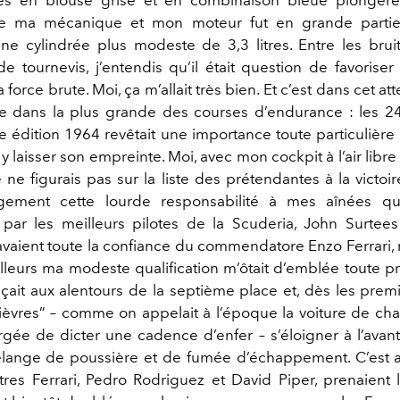
 de ma mécanique et mon moteur fut en grande parti
e cylindrée plus modeste de 3,3 litres. Entre les brui
e tournevis, j’entendis qu’il était question de favoriser
a force brute. Moi, ça m’allait très bien. Et c’est dans cet at
e dans la plus grande des courses d’endurance : les 2
e édition 1964 revêtait une importance toute particulière 
 y laisser son empreinte. Moi, avec mon cockpit à l’air libre
e ne figurais pas sur la liste des prétendantes à la victoire
gement cette lourde responsabilité à mes aînées qu
par les meilleurs pilotes de la Scuderia, John Surtee
 avaient toute la confiance du commendatore Enzo Ferrari,
ailleurs ma modeste qualification m’ôtait d’emblée toute 
nçait aux alentours de la septième place et, dès les premi
“lièvres” – comme on appelait à l’époque la voiture de c
gée de dicter une cadence d’enfer – s’éloigner à l’avan
ange de poussière et de fumée d’échappement. C’est a
utres Ferrari, Pedro Rodriguez et David Piper, prenaient l