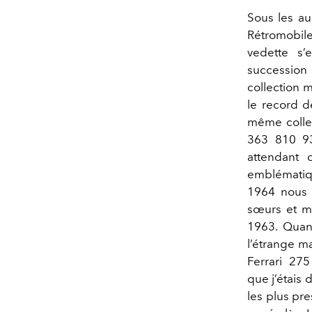
Sous les au
Rétromobile
vedette s
succession
collection 
le record d
même collec
363 810 93
attendant 
emblématiqu
1964 nous f
sœurs et me
1963. Quand
l’étrange ma
Ferrari 275 
que j’étais
les plus pre