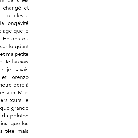
e changé et
ts de clés à
 la longévité
telage que je
4 Heures du
car le géant
 et ma petite
. Je laissais
e je savais
s et Lorenzo
 notre père à
pression. Mon
ers tours, je
haque grande
t du peloton
insi que les
a tête, mais