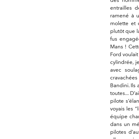
entrailles
ramené à un
molette et d
plutôt que l
fus engagé
Mans ! Cett
Ford voulait
cylindrée, j
avec soula
cravachées 
Bandini. Ils
toutes... D’
pilote s’éla
voyais les 
équipe char
dans un mél
pilotes d’a