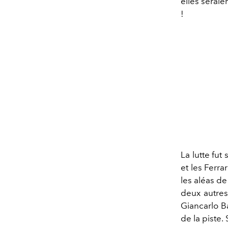
elles seraie
!
La lutte fut
et les Ferra
les aléas de
deux autres
Giancarlo Ba
de la piste.