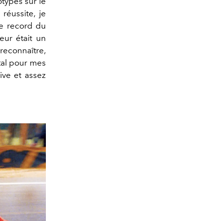
types sur le
réussite, je
le record du
eur était un
 reconnaître,
utal pour mes
vive et assez