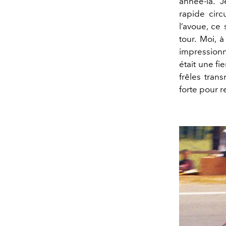
année-là. J
rapide circ
l’avoue, ce
tour. Moi, 
impressionna
était une fi
frêles trans
forte pour r