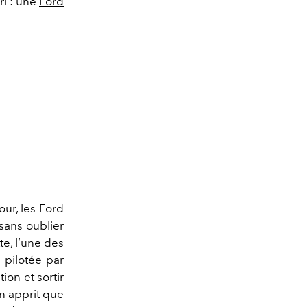
ri : une
Ford
our, les Ford
 sans oublier
te, l’une des
 pilotée par
ion et sortir
on apprit que