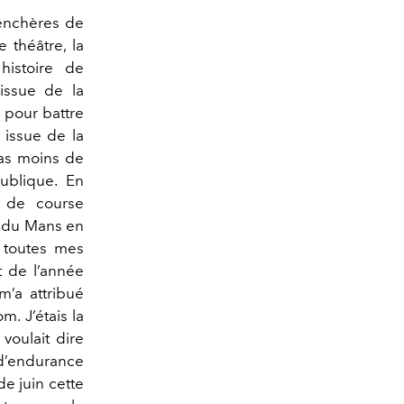
 enchères de
 théâtre, la
istoire de
ssue de la
 pour battre
 issue de la
pas moins de
ublique. En
e de course
s du Mans en
e toutes mes
t de l’année
m’a attribué
m. J’étais la
 voulait dire
 d’endurance
de juin cette