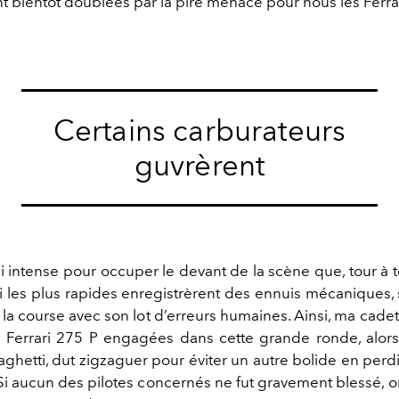
nt bientôt doublées par la pire menace pour nous les Ferra
Certains carburateurs
guvrèrent
 si intense pour occuper le devant de la scène que, tour à t
ri les plus rapides enregistrèrent des ennuis mécaniques,
 la course avec son lot d’erreurs humaines. Ainsi, ma cadet
 Ferrari 275 P engagées dans cette grande ronde, alors
ghetti, dut zigzaguer pour éviter un autre bolide en perdit
 Si aucun des pilotes concernés ne fut gravement blessé, 