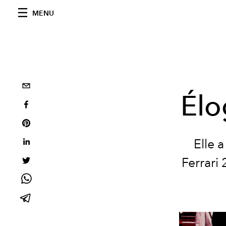
MENU
Élo
Elle 
Ferrari 