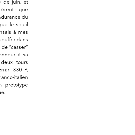
 de juin, et
vrèrent – que
endurance du
ue le soleil
ensais à mes
souffrir dans
e de “casser”
 honneur à sa
 deux tours
rari 330 P,
anco-italien
n prototype
ue.