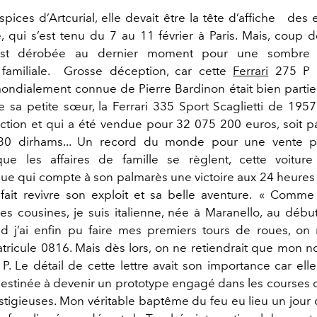
spices d’Artcurial, elle devait être la tête d’affiche des
, qui s’est tenu du 7 au 11 février à Paris. Mais, coup de
’est dérobée au dernier moment pour une sombre h
 familiale. Grosse déception, car cette
Ferrari
275 P i
mondialement connue de Pierre Bardinon était bien partie
e sa petite sœur, la Ferrari 335 Sport Scaglietti de 1957
tion et qui a été vendue pour 32 075 200 euros, soit 
0 dirhams... Un record du monde pour une vente p
que les affaires de famille se règlent, cette voitur
e qui compte à son palmarès une victoire aux 24 heure
ait revivre son exploit et sa belle aventure. « Comm
s cousines, je suis italienne, née à Maranello, au débu
 j’ai enfin pu faire mes premiers tours de roues, on 
tricule 0816. Mais dès lors, on ne retiendrait que mon no
P. Le détail de cette lettre avait son importance car elle
 destinée à devenir un prototype engagé dans les courses
stigieuses. Mon véritable baptême du feu eu lieu un jour 