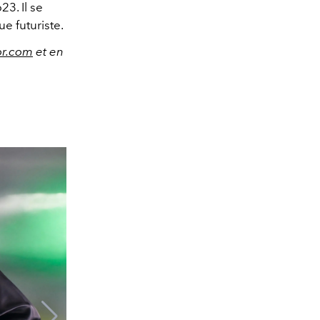
3. Il se
ue futuriste.
or.com
et en