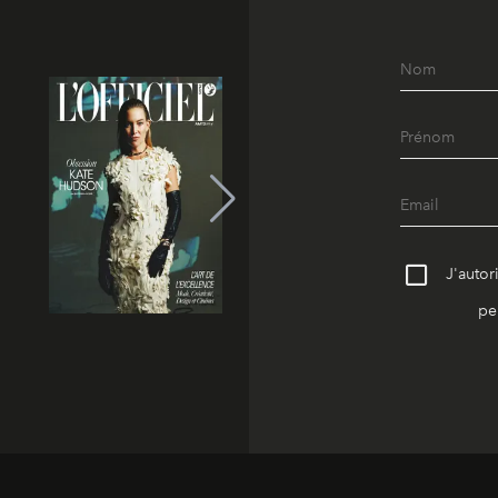
J'autor
pe