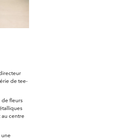
directeur
érie de tee-
 de fleurs
étalliques
t au centre
t une