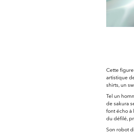
Cette figure
artistique d
shirts, un sw
Tel un homm
de sakura s
font écho à 
du défilé, p
Son robot di