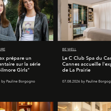
URE
BE WELL
x prépare un
Le C Club Spa du Car
taire sur la série
Cannes accueille l'ex
Gilmore Girls"
de La Prairie
 by Pauline Borgogno
07.08.2026 by Pauline Borgo