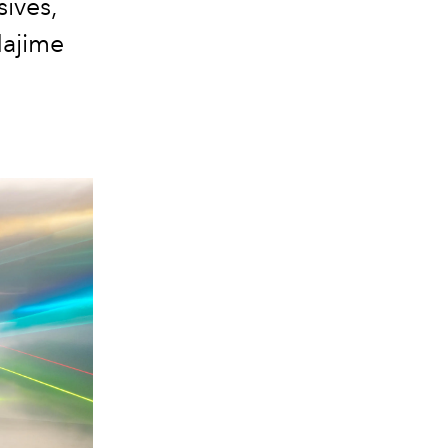
sives,
Hajime