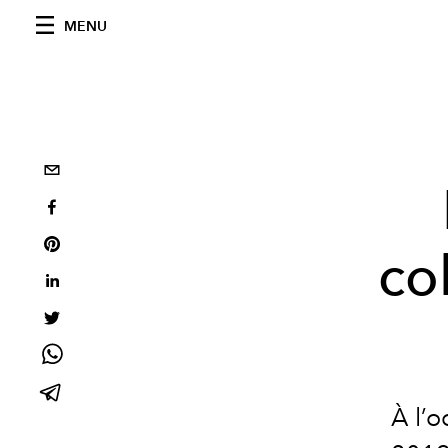
MENU
co
À l’o