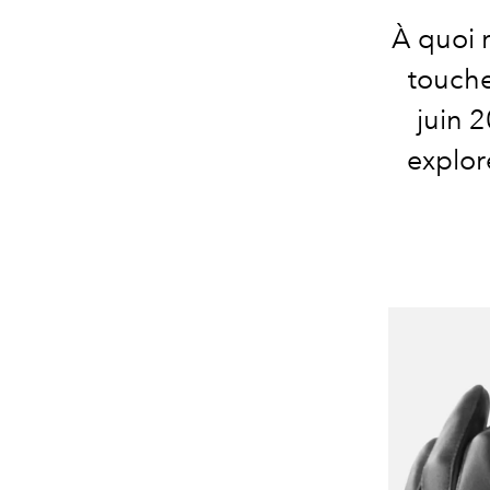
À quoi r
touche
juin 2
explor