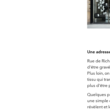
Une adress
Rue de Riche
d'être grav
Plus loin, o
tissu qui tr
plus d'être 
Quelques pa
une simple 
révèlent et