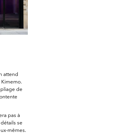
on attend
ec Kimemo.
u pliage de
contente
era pas à
détails se
 eux-mêmes.