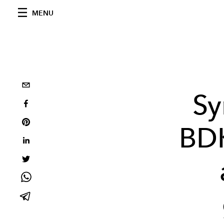
MENU
Sy
BDK