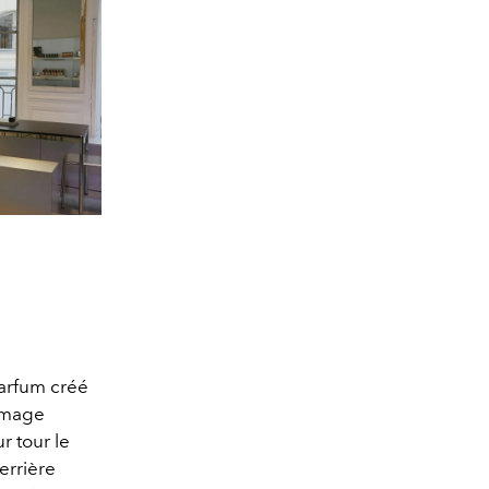
arfum créé
mage
r tour le
errière