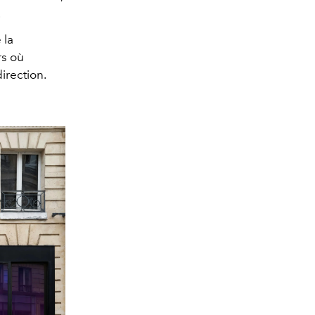
.
 la
rs où
irection.