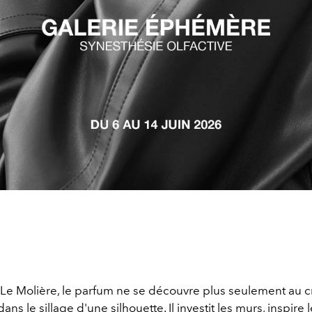
e Le Molière, le parfum ne se découvre plus seulement au 
ans le sillage d'une silhouette. Il investit les murs, inspire 