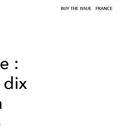
BUY THE ISSUE
FRANCE
e :
 dix
n
e