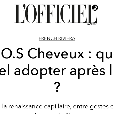
FRENCH RIVIERA
.O.S Cheveux : qu
uel adopter après l
?
e la renaissance capillaire, entre gestes 