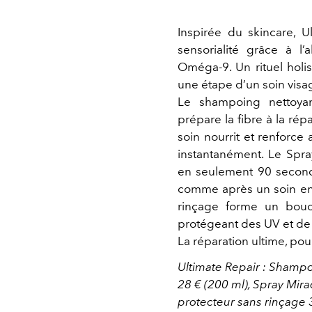
Inspirée du skincare, U
sensorialité grâce à l
Oméga‑9. Un rituel hol
une étape d’un soin visa
Le shampoing nettoyan
prépare la fibre à la ré
soin nourrit et renforce
instantanément. Le Spra
en seulement 90 second
comme après un soin en s
rinçage forme un bouclie
protégeant des UV et de 
La réparation ultime, pou
Ultimate Repair : Shamp
28 € (200 ml), Spray Mira
protecteur sans rinçage 