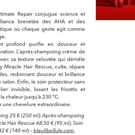
ltimate Repair conjugue science et
’alliance brevetée des AHA et des
istique où chaque geste agit comme
ge.
t profond purifie en douceur et
paration. L’après‑shampoing crème de
 avec sa texture veloutée qui démêle
y Miracle Hair Rescue, culte, répare
es, redonnant douceur et brillance
alon. Enfin, le soin protecteur sans
r invisible, lissant les frisottis et
la chaleur jusqu’à 230 °C.
r une chevelure extraordinaire.
oing 25 € (250 ml), Après‑shampoing
cle Hair Rescue 68,50 € (95 ml), Soin
32 € (140 ml) –
bleulibellule.com
,