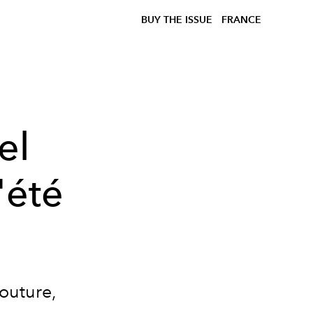
BUY THE ISSUE
FRANCE
el
'été
couture,