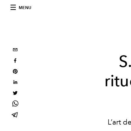
MENU
S
rit
L’art d