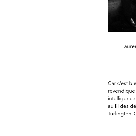
Lauren
Car c’est bi
revendique 
intelligence
au fil des d
Turlington,