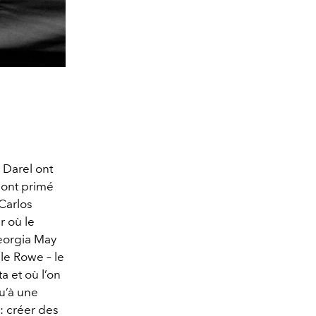
 Darel ont
é ont primé
Carlos
r où le
Georgia May
le Rowe – le
a et où l’on
qu’à une
: créer des