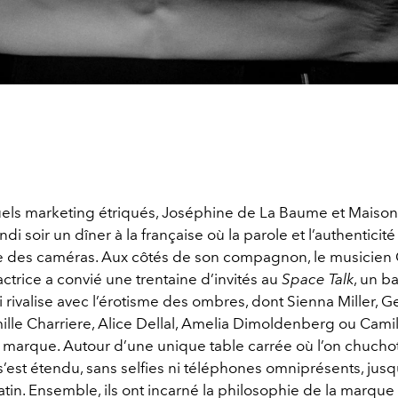
tuels marketing étriqués, Joséphine de La Baume et Maison
ndi soir un dîner à la française où la parole et l’authenticit
rie des caméras. Aux côtés de son compagnon, le musicien 
actrice a convié une trentaine d’invités au
Space Talk
, un ba
i rivalise avec l’érotisme des ombres, dont Sienna Miller, 
ille Charriere, Alice Dellal, Amelia Dimoldenberg ou Camil
 marque. Autour d’une unique table carrée où l’on chuchot
r s’est étendu, sans selfies ni téléphones omniprésents, jus
in. Ensemble, ils ont incarné la philosophie de la marque 