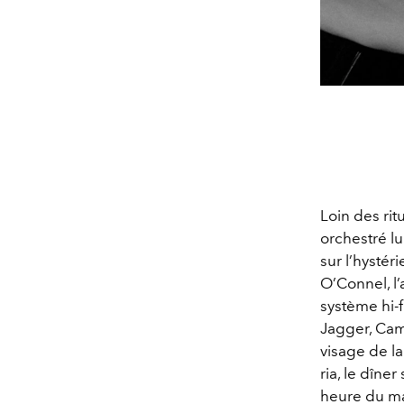
Loin des ri
orchestré lu
sur l’hysté
O’Connel, l’
système hi-f
Jagger, Cam
visage de la
ria, le dîne
heure du mat