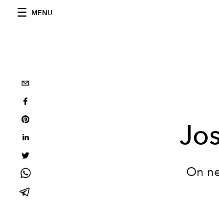
MENU
Jo
On ne 