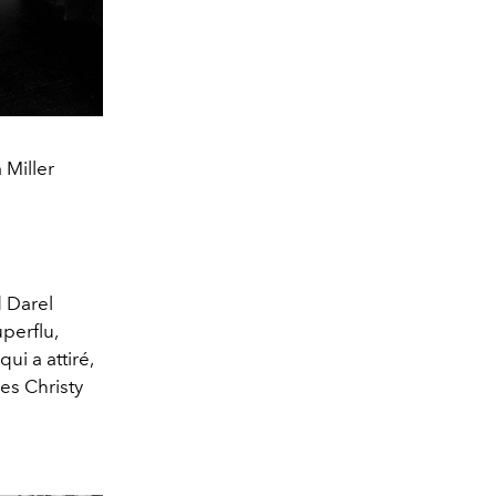
 Miller
d Darel
perflu,
ui a attiré,
les Christy