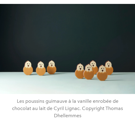
Les poussins guimauve à la vanille enrobée de
chocolat au lait de Cyril Lignac. Copyright Thomas
Dhellemmes