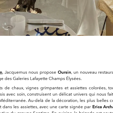
on
, Jacquemus nous propose
Oursin
, un nouveau restaur
e des Galeries Lafayette Champs Élysées.
s de chaux, vignes grimpantes et assiettes colorées, tou
isis avec soin, construisent un délicat univers qui nous fa
Méditerranée. Au-delà de la décoration, les plus belles c
dans les assiettes, avec une carte signée par
Erica Arc
utive du groupe Septime. En cuisine, la brigade est sout