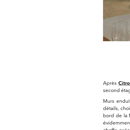
Après
Citr
second étag
Murs enduit
détails, cho
bord de la 
évidemment 
cheffe exéc