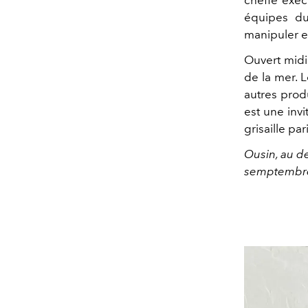
équipes 
manipuler et
Ouvert midi 
de la mer. L
autres prod
est une invi
grisaille pa
Ousin, au d
semptembr