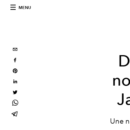
MENU
D
no
J
Une n