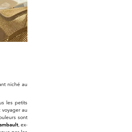
ant niché au
s les petits
it voyager au
ouleurs sont
hambault
, ex-
enue par les