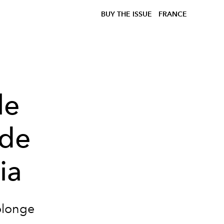
BUY THE ISSUE
FRANCE
le
 de
ia
olonge