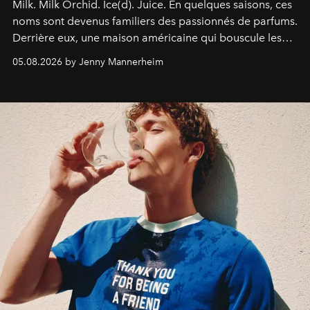
Milk. Milk Orchid. Ice(d). Juice.
En quelques saisons, ces
noms sont devenus familiers des passionnés de parfums.
Derrière eux, une maison américaine qui bouscule les
codes de la parfumerie contemporaine en proposant
05.08.2026 by Jenny Mannerheim
une approche aussi intuitive que personnelle :
Commodity
.