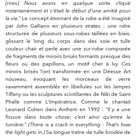
[rires]
Nous avons en quelque sorte cliqué
instantanément et c’était le début d’une amitié pour
la vie.”
Le concept étonnant de la robe a été imaginé
par John Galliano en plusieurs strates : une robe
structurée de plusieurs sous-robes taillées en biais,
glissant le long du corps dans des soie et tulle
couleur chair et perle avec une sur-robe composée
de fragments de miroirs brisés formants presque des
fleurs ou des papillons, un motif cher à Ivy. Ces
miroirs brisés l’ont transformée en une Déesse Art
nouveau, évoquant les morceaux de verre
savamment assemblés en libellules sur les lampes
Tiffany ou les sculptures scintillantes de Niki de Saint
Phalle comme
L’Impératrice
. Comme le chantait
Leonard Cohen dans
Anthem
en 1992 :
“Il y a une
fissure dans toute chose; c’est ainsi qu’entre la
lumière.”
(There is a crack in everything - That’s how
the light gets in.
)
Sa longue traîne de tulle brodée de