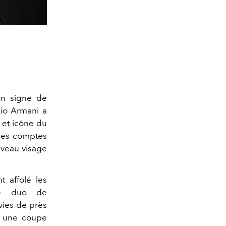
un signe de
gio Armani a
 et icône du
 les comptes
uveau visage
t affolé les
bre duo de
ivies de près
nt une coupe