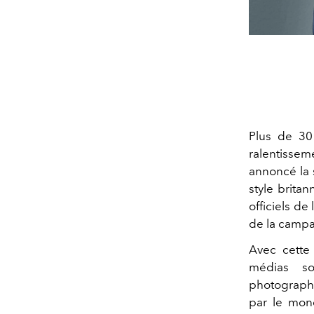
Plus de 30
ralentissem
annoncé la 
style brita
officiels d
de la campa
Avec cette 
médias so
photographes
par le mond