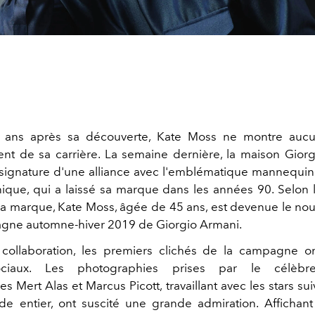
 ans après sa découverte, Kate Moss ne montre auc
ent de sa carrière. La semaine dernière, la maison Gior
signature d'une alliance avec l'emblématique mannequin
nnique, qui a laissé sa marque dans les années 90. Selon
e la marque, Kate Moss, âgée de 45 ans, est devenue le no
gne automne-hiver 2019 de Giorgio Armani.
collaboration, les premiers clichés de la campagne on
ciaux. Les photographies prises par le célè
 Mert Alas et Marcus Picott, travaillant avec les stars su
e entier, ont suscité une grande admiration. Afficha