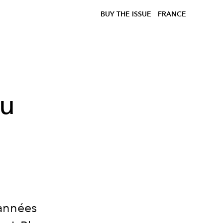
BUY THE ISSUE
FRANCE
au
o
années