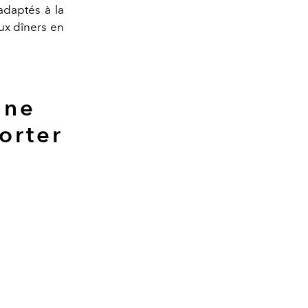
adaptés à la
aux dîners en
une
porter