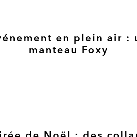
vénement en plein air : 
manteau Foxy
irée de Noël : des colla