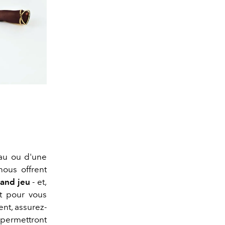
eau ou d'une
ous offrent
rand jeu
- et,
rt pour vous
ent, assurez-
 permettront