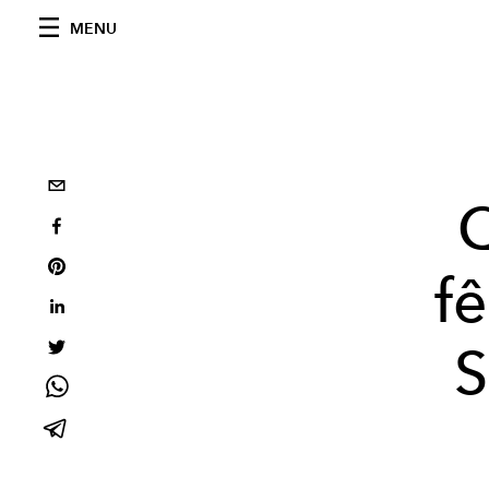
MENU
Q
f
S