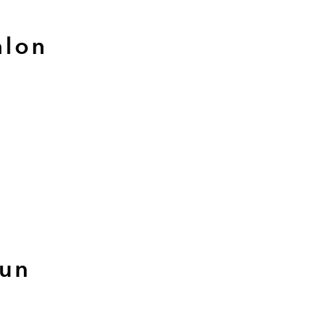
alon
 un