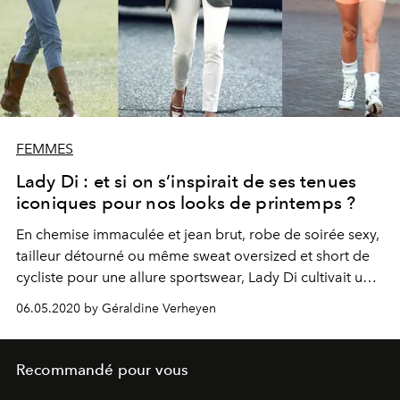
FEMMES
Lady Di : et si on s’inspirait de ses tenues
iconiques pour nos looks de printemps ?
En chemise immaculée et jean brut, robe de soirée sexy,
tailleur détourné ou même sweat oversized et short de
cycliste pour une allure sportswear, Lady Di cultivait un
style aux accents 90s indentifiable entre mille. Autant de
06.05.2020 by Géraldine Verheyen
looks pointus, dont on ferait bien de s’inspirer pour le
printemps.
Recommandé pour vous