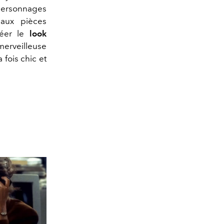
 personnages
'aux pièces
réer le
look
merveilleuse
 fois chic et