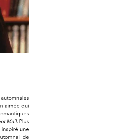
s automnales
en-aimée qui
romantiques
ot Mail
. Plus
t inspiré une
automnal de