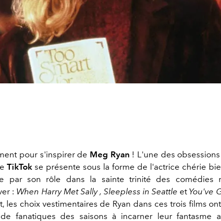
ment pour s'inspirer de
Meg Ryan
! L'une des obsession
de
TikTok
se présente sous la forme de l'actrice chérie bi
ue par son rôle dans la sainte trinité des comédies 
er :
When Harry Met Sally , Sleepless in Seattle
et
You've G
 les choix vestimentaires de Ryan dans ces trois films on
 de fanatiques des saisons à incarner leur fantasme 