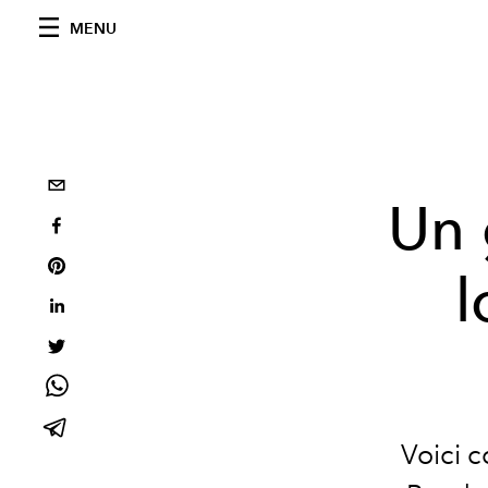
MENU
Un 
l
Voici 