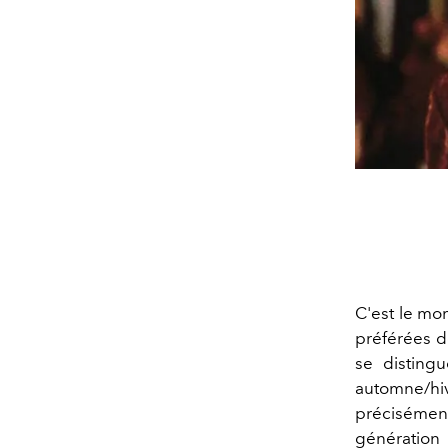
C'est le mo
préférées 
se disting
automne/hiv
précisément,
génération