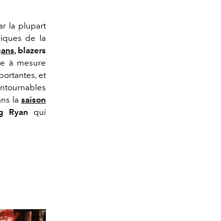
r la plupart
siques de la
gans
, blazers
ée à mesure
ortantes, et
ontournables
ans la
saison
 Ryan
qui