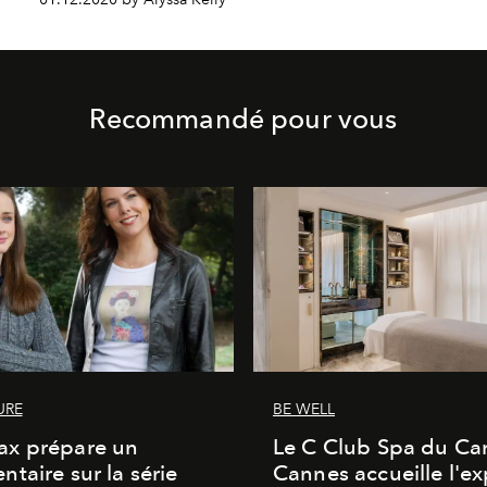
Recommandé pour vous
URE
BE WELL
x prépare un
Le C Club Spa du Car
taire sur la série
Cannes accueille l'ex