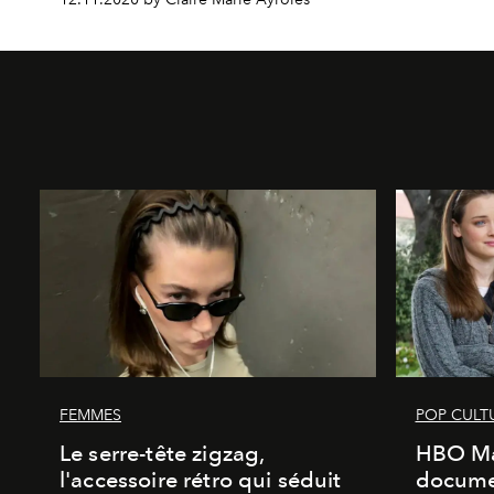
FEMMES
POP CULT
Le serre-tête zigzag,
HBO Ma
l'accessoire rétro qui séduit
documen