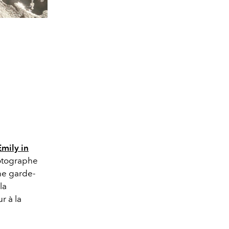
Emily in
tographe
ne garde-
la
ur à la