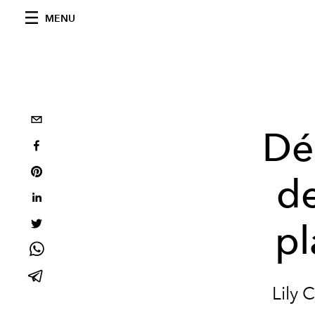
MENU
Dé
de
pl
Lily 