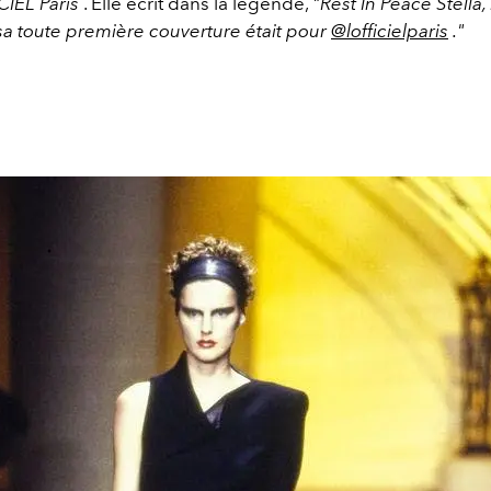
CIEL Paris
. Elle écrit dans la légende,
"Rest In Peace Stella, 
sa toute première couverture était pour
@lofficielparis
."