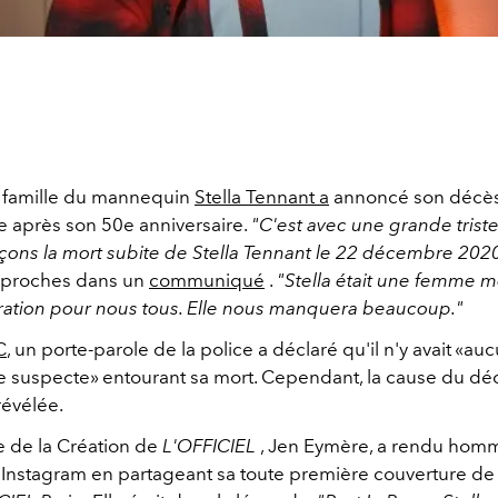
a famille du mannequin
Stella Tennant a
annoncé son décès
ne après son 50e anniversaire.
"C'est avec une grande trist
ons la mort subite de Stella Tennant le 22 décembre 2020
 proches dans un
communiqué
.
"Stella était une femme m
iration pour nous tous. Elle nous manquera beaucoup."
C
, un porte-parole de la police a déclaré qu'il n'y avait «au
e suspecte» entourant sa mort. Cependant, la cause du dé
révélée.
e de la Création de
L'OFFICIEL
, Jen Eymère, a rendu hom
 Instagram en partageant sa toute première couverture de