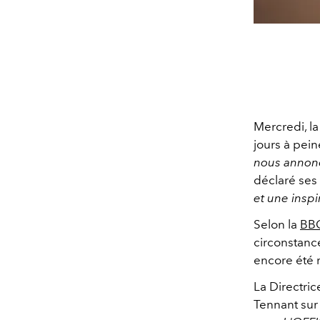
Mercredi, l
jours à pei
nous annonç
déclaré ses
et une insp
Selon la
BB
circonstanc
encore été 
La Directric
Tennant sur