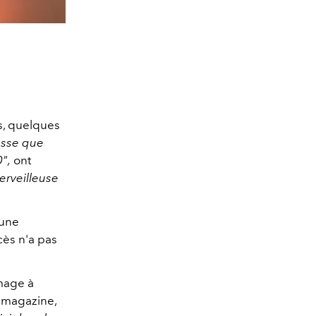
, quelques
esse que
",
ont
erveilleuse
cune
cès n'a pas
mage à
 magazine,