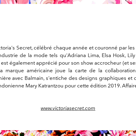
ictoria's Secret, célébré chaque année et couronné par les
ndustrie de la mode tels qu'Adriana Lima, Elsa Hosk, Lily
s, est également apprécié pour son show accrocheur (et ses
La marque américaine joue la carte de la collaborati
nière avec Balmain, s'entiche des designs graphiques et c
donienne Mary Katrantzou pour cette édition 2019. Affaire 
www.victoriasecret.com