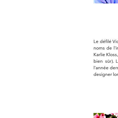
Le défilé V
noms de l'i
Karlie Klos
bien sûr). 
l'année der
designer lon