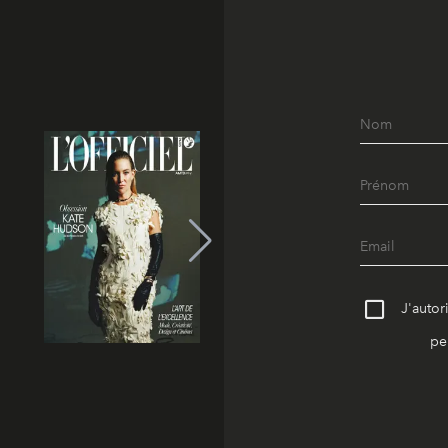
J'autor
pe