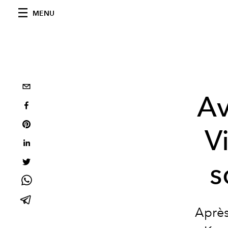
MENU
Av
V
s
Après