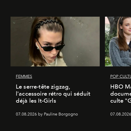
FEMMES
POP CULT
Le serre-tête zigzag,
HBO Ma
l'accessoire rétro qui séduit
documen
déjà les It-Girls
culte "
07.08.2026 by Pauline Borgogno
07.08.2026