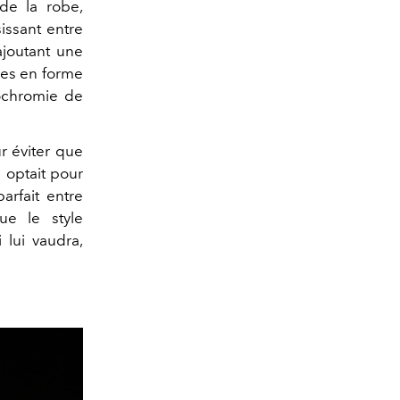
 de la robe,
sissant entre
ajoutant une
ées en forme
ochromie de
r éviter que
 optait pour
arfait entre
ue le style
i lui vaudra,