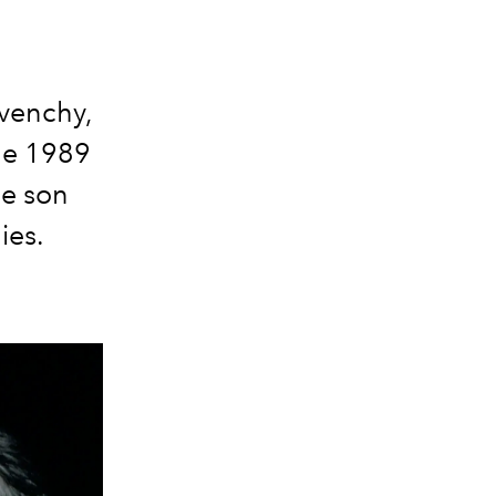
venchy,
de 1989
ue son
ies.