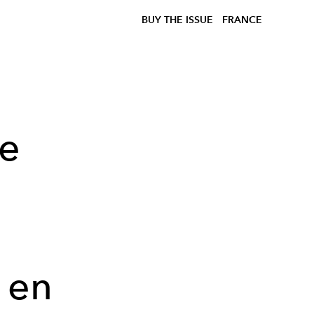
BUY THE ISSUE
FRANCE
be
à
 en