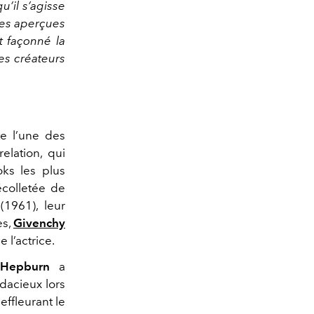
’il s’agisse
res aperçues
t façonné la
es créateurs
e l’une des
elation, qui
oks les plus
écolletée de
(1961), leur
es,
Givenchy
 l’actrice.
Hepburn
a
dacieux lors
ffleurant le