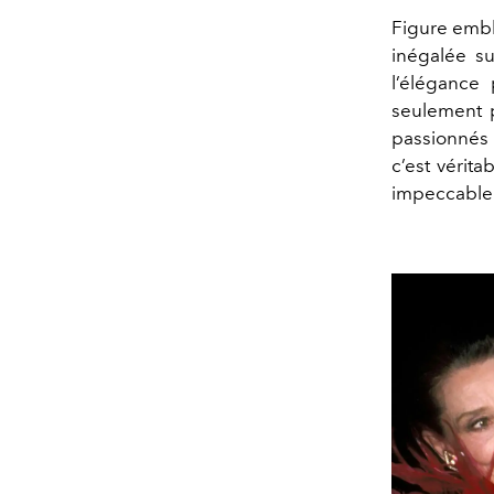
Figure embl
inégalée su
l’élégance
seulement
passionnés 
c’est vérita
impeccablem