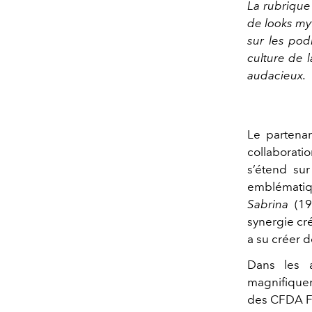
La rubrique
de looks my
sur les pod
culture de 
audacieux.
Le partenar
collaborati
s’étend sur
emblématiqu
Sabrina
(19
synergie cré
a su créer d
Dans les 
magnifiquem
des CFDA Fa