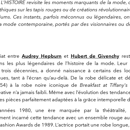
 L’HISTOIRE revisite les moments marquants de la mode, qu
thiques sur les tapis rouges ou de créations révolutionnai
iums. Ces instants, parfois méconnus ou légendaires, on
la mode contemporaine, portés par des visionnaires ou d
iat entre
Audrey Hepburn
et
Hubert de Givenchy
rest
ons les plus légendaires de l’histoire de la mode. Leur r
 trois décennies, a donné naissance à certains des lo
es, tant à l’écran qu’au-delà. De la robe délicate et d
54) à la robe noire iconique de
Breakfast at Tiffany's
ative n’a jamais faibli. Même avec l’évolution des tendanc
es pièces parfaitement adaptées à la grâce intemporelle de
années 1980, une ère marquée par la théâtralité,
ent incarné cette tendance avec un ensemble rouge au
shion Awards de 1989. L’actrice portait une robe longue, e