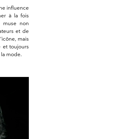
ne influence
er à la fois
ne muse non
ateurs et de
’icône, mais
é et toujours
 la mode.