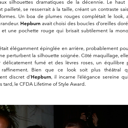
 aux silhouettes dramatiques de la décennie. Le haut
 pailleté, se resserrait à la taille, créant un contraste sai
 formes. Un boa de plumes rouges complétait le look, 
grandeur.
Hepburn
avait choisi des boucles d’oreilles dor
 et une pochette rouge qui brisait subtilement la mon
 était élégamment épinglée en arrière, probablement pou
ne perturbent la silhouette soignée. Côté maquillage, elle
r délicatement fumé et des lèvres roses, un équilibre p
raffinement. Bien que ce look soit plus théâtral q
ent discret d’
Hepburn
, il incarne l’élégance sereine qu
us tard, le CFDA Lifetime of Style Award.