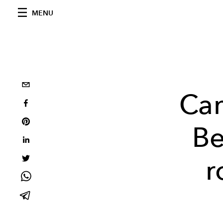
MENU
Ca
Be
r