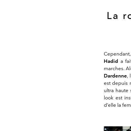
La r
Cependant, 
Hadid
a fa
marches. Alo
Dardenne
,
est depuis 
ultra haute
look est in
d’elle la fe