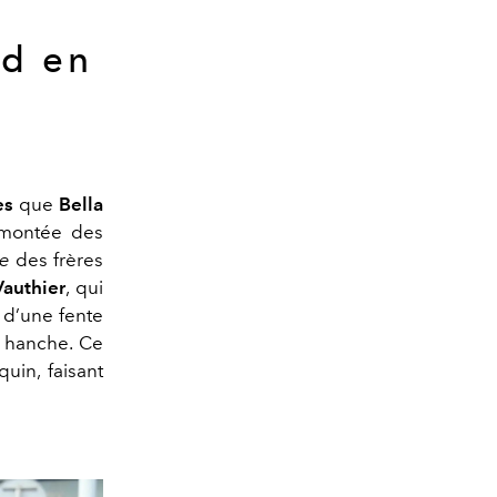
id en
es
que
Bella
a montée des
ue
des frères
authier
, qui
 d’une fente
a hanche. Ce
uin, faisant