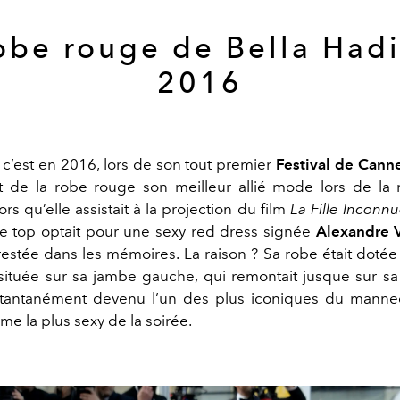
obe rouge de Bella Had
2016
c’est en 2016, lors de son tout premier
Festival de Cann
it de la robe rouge son meilleur allié mode lors de l
rs qu’elle assistait à la projection du film
La Fille Inconn
 le top optait pour une sexy red dress signée
Alexandre V
restée dans les mémoires. La raison ? Sa robe était dotée
 située sur sa jambe gauche, qui remontait jusque sur s
stantanément devenu l’un des plus iconiques du manneq
mme la plus sexy de la soirée.