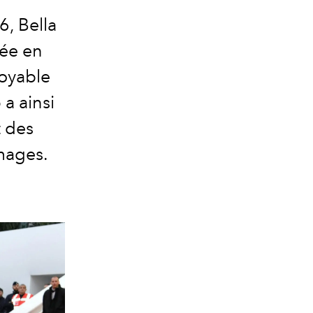
, Bella
lée en
royable
 a ainsi
t des
images.