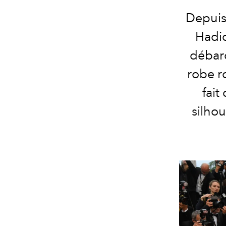
Depuis
Hadid
débarq
robe ro
fait
silhou