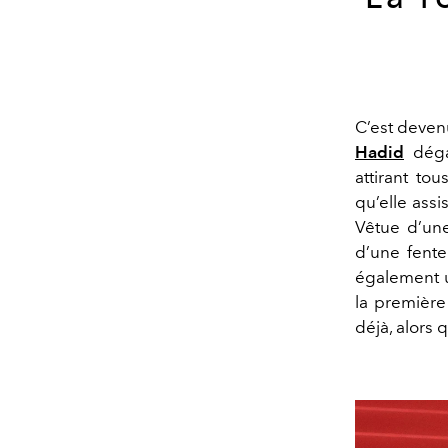
C’est devenu
Hadid
déga
attirant to
qu’elle assi
Vêtue d’un
d’une fente 
également 
la première
déjà, alors q