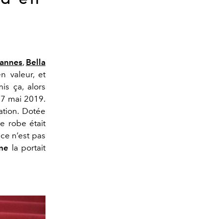
Cannes
,
Bella
n valeur, et
is ça, alors
7 mai 2019.
ation. Dotée
te robe était
, ce n’est pas
ne
la portait