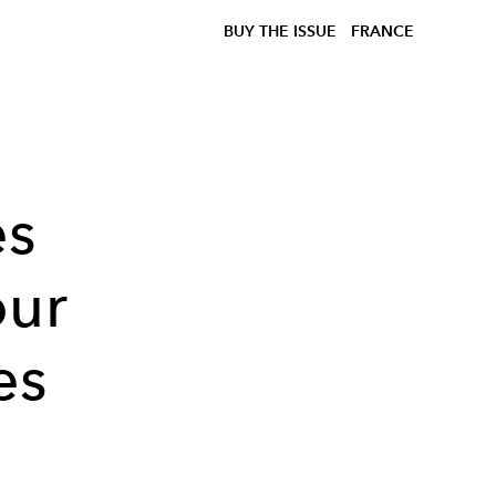
BUY THE ISSUE
FRANCE
es
our
es