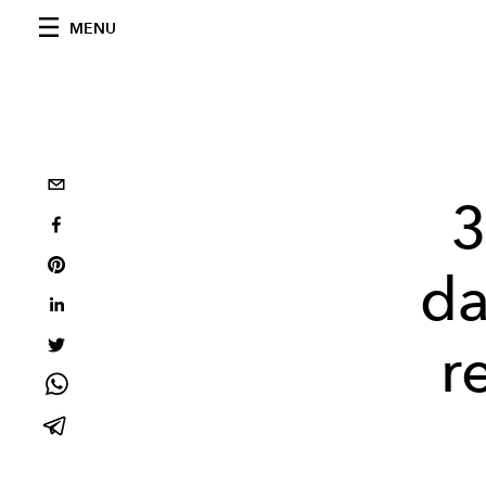
MENU
3
da
r