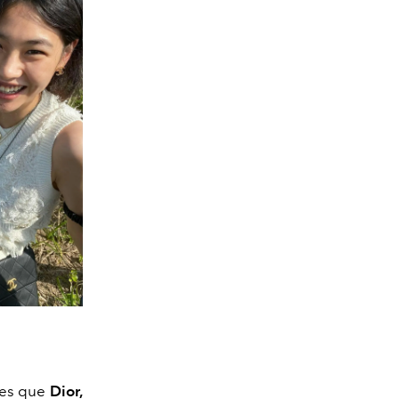
les que
Dior,