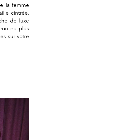
de la femme
lle cintrée,
uche de luxe
eon ou plus
es sur votre