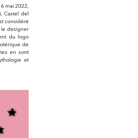
 16 mai 2022,
, Castel del
st considéré
 le designer
ent du logo
sotérique de
têtes en sont
thologie et