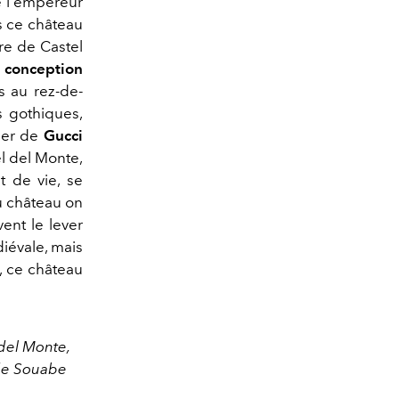
e l'empereur
s ce château
re de Castel
e
conception
s au rez-de-
s gothiques,
ner de
Gucci
el del Monte,
 de vie, se
u château on
ent le lever
diévale, mais
, ce château
 del Monte,
 de Souabe