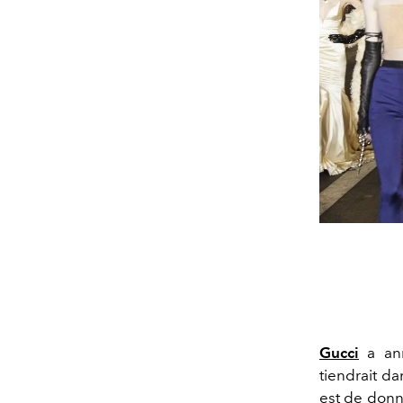
Gucci
a ann
tiendrait da
est de donne