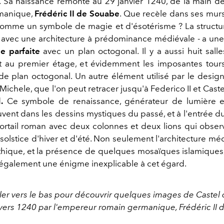
. Sa naissance remonte au 29 janvier 1240, de la main d
manique,
Frédéric II de Souabe
. Que recèle dans ses mur
omme un symbole de magie et d'ésotérisme ? La structu
 avec une architecture à prédominance médiévale - a un
e parfaite
avec un plan octogonal. Il y a aussi huit salle
 au premier étage, et évidemment les imposantes tour
e plan octogonal. Un autre élément utilisé par le desig
ichele, que l'on peut retracer jusqu'à Federico II et Cast
.
Ce symbole de renaissance, générateur de lumière et
uvent dans les dessins mystiques du passé, et à l'entrée d
ortail roman avec deux colonnes et deux lions qui observ
 solstice d'hiver et d'été. Non seulement l'architecture mé
hique, et la présence de quelques mosaïques islamiques
également une énigme inexplicable à cet égard.
iler vers le bas pour découvrir quelques images de Castel
 vers 1240 par l'empereur romain germanique, Frédéric II