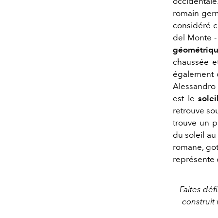
occidentale
romain ger
considéré c
del Monte -
géométriqu
chaussée et
également d
Alessandro M
est le
soleil
retrouve so
trouve un p
du soleil au
romane, got
représente 
Faites déf
construit