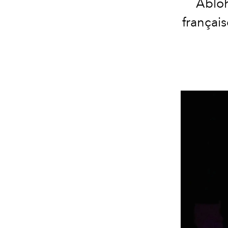
Abloh
français