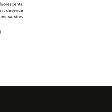
orescents.
 est devenue
ans sa story
0