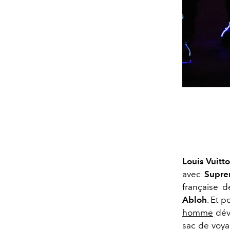
Louis Vuitt
avec
Supr
française d
Abloh
. Et 
homme
dévo
sac de voya