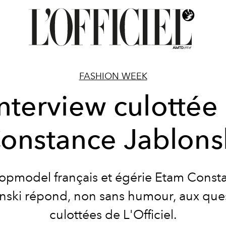
FASHION WEEK
interview culottée
onstance Jablons
topmodel français et égérie Etam Const
nski répond, non sans humour, aux que
culottées de L'Officiel.