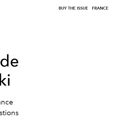
BUY THE ISSUE
FRANCE
 de
ki
ance
stions