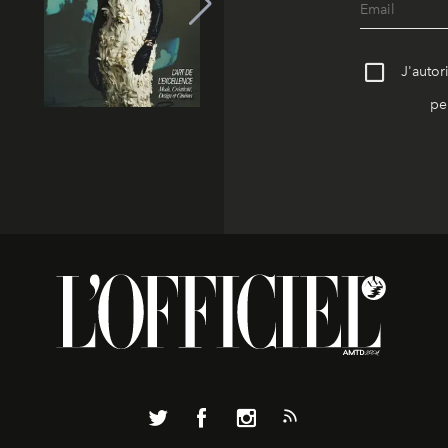
J'autor
pe