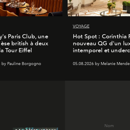
VOYAGE
y's Paris Club, une
Hot Spot : Corinthia
èse british à deux
nouveau QG d'un lu
a Tour Eiffel
intemporel et under
 by Pauline Borgogno
05.08.2026 by Melanie Mende