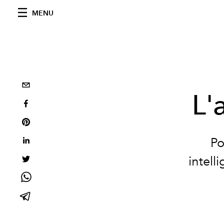
MENU
L'
Po
intell