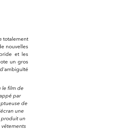
e totalement
 de nouvelles
ride et les
note un gros
 d'ambiguïté
 le film de
frappé par
oluptueuse de
'écran une
i produit un
es vêtements