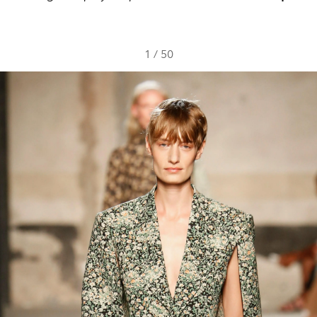
1
/
50