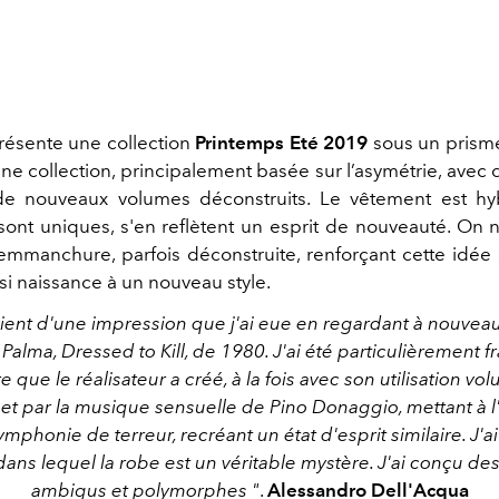
ésente une collection
Printemps Eté 2019
sous un prism
ne collection, principalement basée sur l’asymétrie, avec
de nouveaux volumes déconstruits. Le vêtement est hyb
 sont uniques, s'en reflètent un esprit de nouveauté. On 
 l'emmanchure, parfois déconstruite, renforçant cette idée
si naissance à un nouveau style.
ient d'une impression que j'ai eue en regardant à nouveau
Palma, Dressed to Kill, de 1980. J'ai été particulièrement 
 que le réalisateur a créé, à la fois avec son utilisation v
 et par la musique sensuelle de Pino Donaggio, mettant à l
ymphonie de terreur, recréant un état d'esprit similaire. J'a
 dans lequel la robe est un véritable mystère. J'ai conçu d
ambigus et polymorphes "
.
Alessandro Dell'Acqua