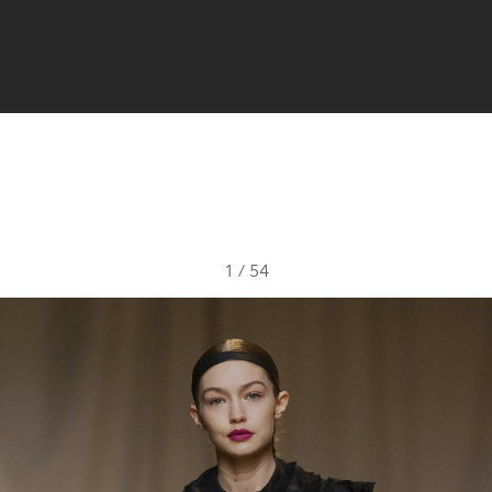
1
/
54