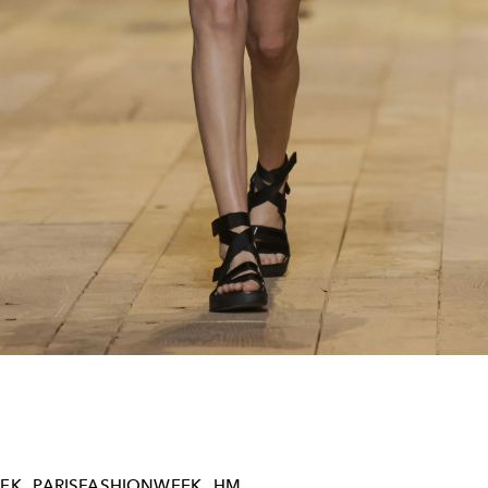
EK
PARISFASHIONWEEK
HM