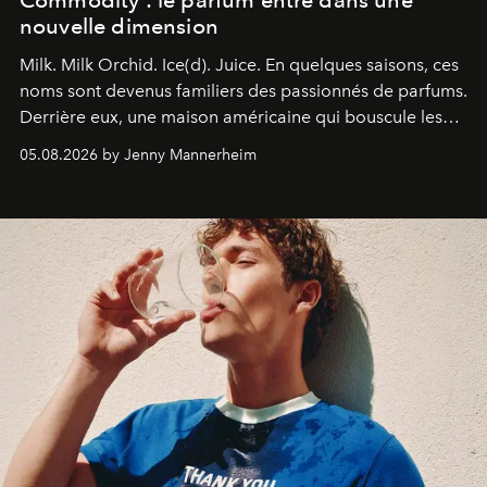
Commodity : le parfum entre dans une
nouvelle dimension
Milk. Milk Orchid. Ice(d). Juice.
En quelques saisons, ces
noms sont devenus familiers des passionnés de parfums.
Derrière eux, une maison américaine qui bouscule les
codes de la parfumerie contemporaine en proposant
05.08.2026 by Jenny Mannerheim
une approche aussi intuitive que personnelle :
Commodity
.