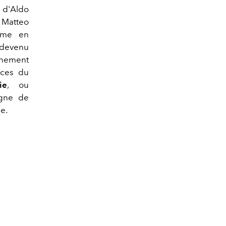
s d'Aldo
 Matteo
mme en
e devenu
vénement
aces du
ie
, ou
igne de
e.