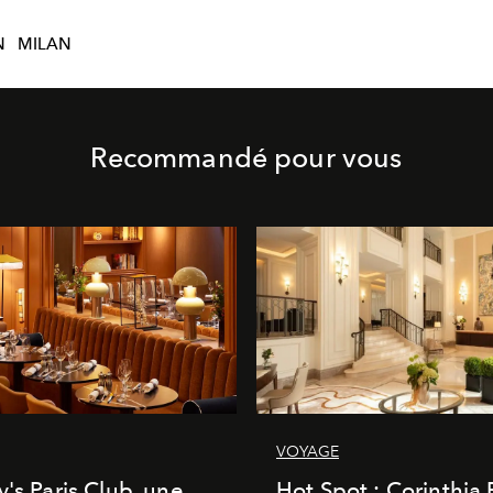
N
MILAN
Recommandé pour vous
VOYAGE
y's Paris Club, une
Hot Spot : Corinthia