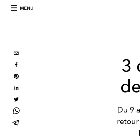
MENU
3 
de
Du 9 a
retour