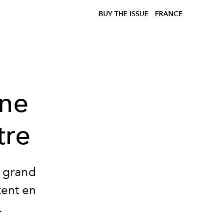
BUY THE ISSUE
FRANCE
one
tre
n grand
tent en
.