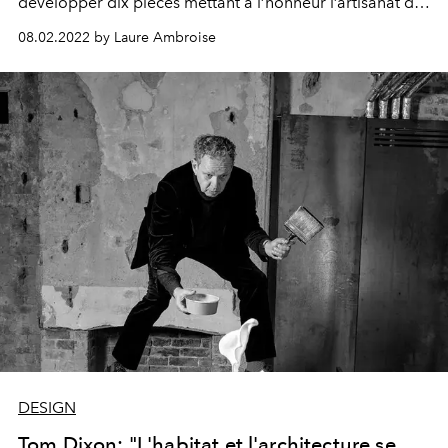
développer
dix pièces
mettant à l’honneur
l’artisanat
du
Botswana.
08.02.2022 by Laure Ambroise
DESIGN
Tom Dixon: "L'habitat et l'architecture se