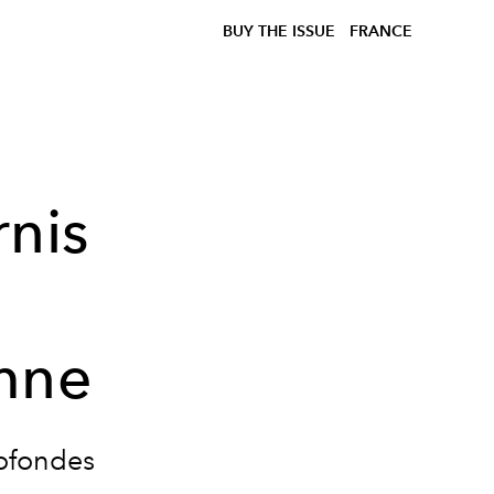
BUY THE ISSUE
FRANCE
rnis
mne
rofondes