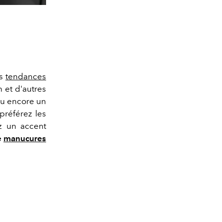
es
tendances
n et d'autres
 ou encore un
 préférez les
ez un accent
e
manucures