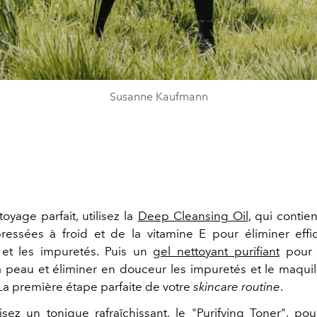
Susanne Kaufmann
oyage parfait, utilisez la
Deep Cleansing Oil
, qui contie
ressées à froid et de la vitamine E pour éliminer eff
et les impuretés. Puis u
n
gel nettoyant purifiant
pour r
la peau et éliminer en douceur les impuretés et le maquil
La première étape parfaite de votre
skincare routine
.
lisez u
n tonique rafraîchissant, le "
Purifying Toner
", pou