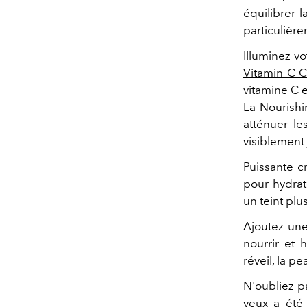
équilibrer l
particulièr
Illuminez vo
Vitamin C 
vitamine C e
La
Nourish
atténuer le
visiblement 
Puissante c
pour hydrat
un teint plu
Ajoutez u
ne
nourrir et 
réveil, la p
N'oubliez p
yeux a été 