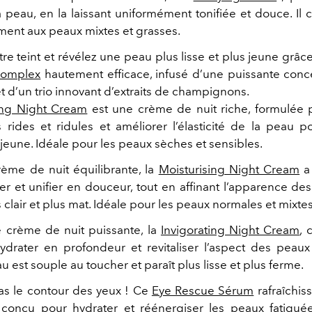
a peau, en la laissant uniformément tonifiée et douce. Il 
ement aux peaux mixtes et grasses.
tre teint et révélez une peau plus lisse et plus jeune grâ
Complex
hautement efficace, infusé d’une puissante conc
t d’un trio innovant d’extraits de champignons.
ing Night Cream
est un
e crème de nuit riche, formulée 
s rides et ridules et améliorer l’élasticité de la peau p
jeune. Idéale pour les peaux sèches et sensibles.
rème de nuit équilibrante, la
Moisturising Night Cream
a
er et unifier en douceur, tout en affinant l’apparence de
s clair et plus mat. Idéale pour les peaux normales et mixtes
 crème de nuit puissante, la
Invigorating Night Cream
,
c
hydrater en profondeur et revitaliser l’aspect des peau
eau est souple au toucher et paraît plus lisse et plus ferme.
as le contour des yeux !
Ce
Eye Rescue Sérum
rafraîchis
conçu pour hydrater et réénergiser les peaux fatiguées