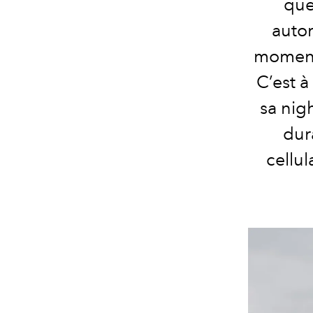
que
autom
moments
C’est 
sa nig
dur
cellul