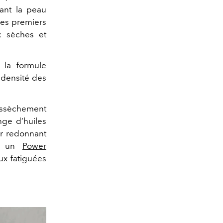
sant la peau
les premiers
x sèches et
 la formule
 densité des
dessèchement
nge d’huiles
ur redonnant
ez un
Power
ux fatiguées