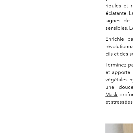
ridules et 
éclatante. 
signes de 
sensibles. L
Enrichie p
révolutionn
cils et des 
Terminez p
et apporte 
végétales h
une douce
Mask
profo
et stressées