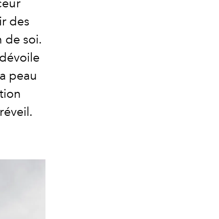
ceur
ir des
 de soi.
dévoile
sa peau
tion
réveil.