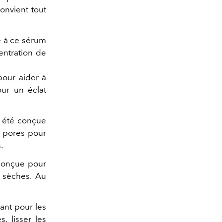
convient tout
ce à ce sérum
entration de
pour aider à
our un éclat
 été conçue
s pores pour
.
onçue pour
x sèches. Au
sant pour les
, lisser les