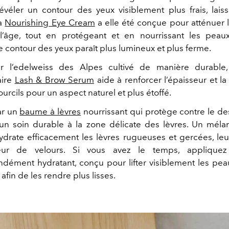
révéler un contour des yeux visiblement plus frais, lais
La
Nourishing Eye Cream
a elle
été conçue pour atténuer 
l’âge, tout en protégeant et en nourrissant les peau
e contour des yeux paraît plus lumineux et plus ferme.
ar l’edelweiss des Alpes cultivé de manière durable,
aire
Lash & Brow Serum
aide à renforcer l’épaisseur et la
sourcils pour un aspect naturel et plus étoffé.
ar un
baume à lèvres
nourrissant qui protège contre le 
un soin durable à la zone délicate des lèvres. Un méla
ydrate efficacement les lèvres rugueuses et gercées, le
ur de velours. Si vous avez le temps, appliqu
ndément hydratant, conçu pour lifter visiblement les pea
 afin de les rendre plus lisses.