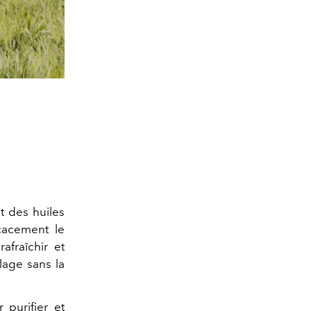
nt des huiles
icacement le
afraîchir et
lage sans la
r purifier et